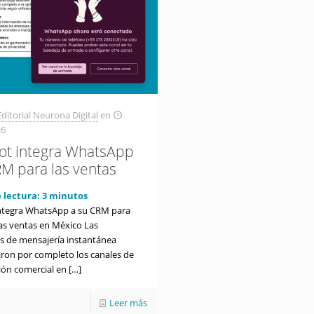
ditorial Neurona Digital
en
26
t integra WhatsApp
RM para las ventas
 lectura:
3
minutos
ntegra WhatsApp a su CRM para
las ventas en México Las
es de mensajería instantánea
ron por completo los canales de
ón comercial en
[…]
Leer más