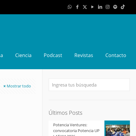
da
Ciencia
Podcast
Revistas
Contacto
Mostrar todo
Últimos Posts
Potencia Ventures:
convocatoria Potencia UP