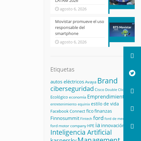
LATAM 2026
agosto 6, 2026
Movistar promueve el uso
responsable del
smartphone
agosto 6, 2026
Etiquetas
Brand
autos eléctricos
Avaya
ciberseguridad
Cisco
Double Click
Emprendimiento
Ecológico
economía
estilo de vida
equinix
entretenimiento
fico
finanzas
Facebook Connect
ford
Finnosummit
Fintech
ford de mexico
ia
innovación
ford motor company
HPE
Inteligencia Artificial
Management
kaspersky