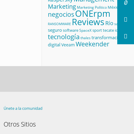
Marketing
México
Marketing Político
ONErpm
negocios
Reviews
Río
salud
RANSOMWARE
seguro
software
sport
tecate id
SpaceX
tecnología
transformación
thales
Weekender
digital
Veeam
Únete a la comunidad
Otros Sitios