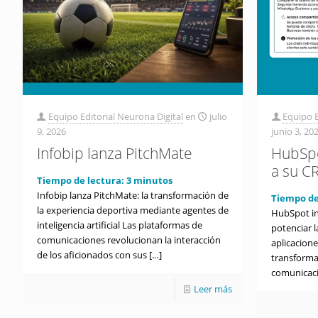
Equipo Editorial Neurona Digital
en
julio
Equipo E
9, 2026
junio 3, 20
Infobip lanza PitchMate
HubSpo
a su C
Tiempo de lectura:
3
minutos
Infobip lanza PitchMate: la transformación de
Tiempo de
la experiencia deportiva mediante agentes de
HubSpot i
inteligencia artificial Las plataformas de
potenciar 
comunicaciones revolucionan la interacción
aplicacion
de los aficionados con sus
[…]
transforma
comunicaci
Leer más