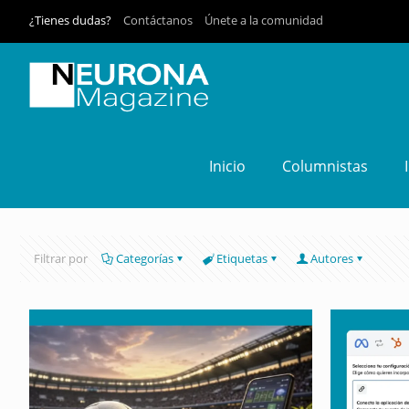
¿Tienes dudas?
Contáctanos
Únete a la comunidad
Inicio
Columnistas
Filtrar por
Categorías
Etiquetas
Autores