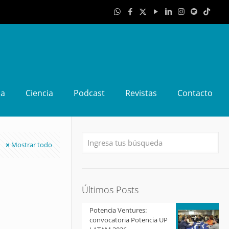
da
Ciencia
Podcast
Revistas
Contacto
Mostrar todo
Últimos Posts
Potencia Ventures:
convocatoria Potencia UP