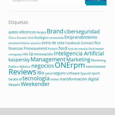
agosto 6, 2026
Etiquetas
Brand
ciberseguridad
autos eléctricos
Avaya
Emprendimiento
Ecológico
Cisco
economía
Double Click
estilo de vida
fico
Facebook Connect
equinix
entretenimiento
ford
Finnosummit
finanzas
ford motor
Fintech
ford de mexico
Inteligencia Artificial
ia
innovación
company
HPE
Management
Marketing
kaspersky
Marketing
ONErpm
negocios
México
Político
RANSOMWARE
Reviews
Río
seguro
software
sport
salud
SpaceX
tecnología
transformación digital
tecate id
thales
Weekender
Veeam