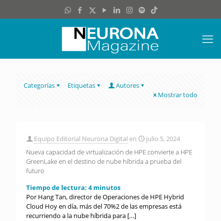
Categorías
Etiquetas
Autores
Mostrar todo
Equipo Editorial Neurona Digital
en
julio 5, 2024
Nueva capacidad de virtualización de HPE convierte a HPE
GreenLake en el destino de nube híbrida a prueba del
futuro
Tiempo de lectura:
4
minutos
Por Hang Tan, director de Operaciones de HPE Hybrid
Cloud Hoy en día, más del 70%2 de las empresas está
recurriendo a la nube híbrida para
[…]