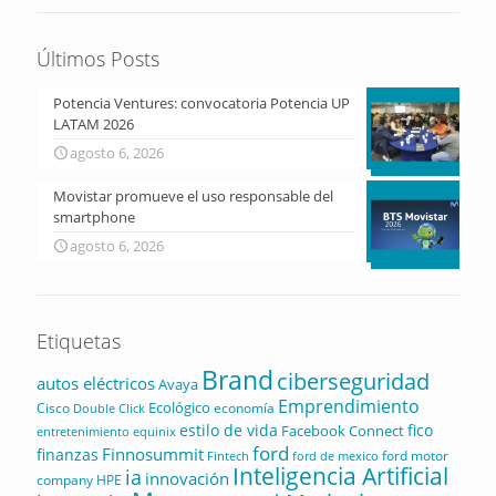
Últimos Posts
Potencia Ventures: convocatoria Potencia UP
LATAM 2026
agosto 6, 2026
Movistar promueve el uso responsable del
smartphone
agosto 6, 2026
Etiquetas
Brand
ciberseguridad
autos eléctricos
Avaya
Emprendimiento
Ecológico
Cisco
economía
Double Click
estilo de vida
fico
Facebook Connect
equinix
entretenimiento
ford
Finnosummit
finanzas
ford motor
Fintech
ford de mexico
Inteligencia Artificial
ia
innovación
company
HPE