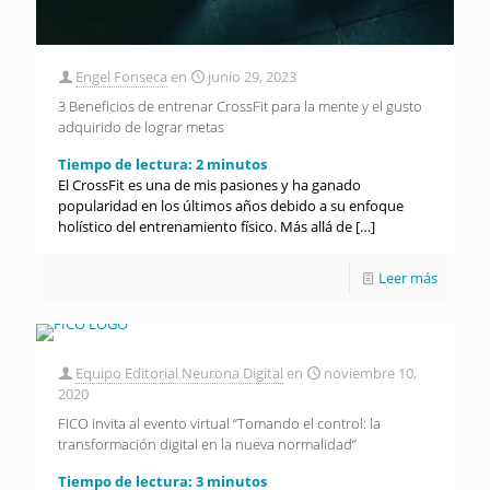
Engel Fonseca
en
junio 29, 2023
3 Beneficios de entrenar CrossFit para la mente y el gusto
adquirido de lograr metas
Tiempo de lectura:
2
minutos
El CrossFit es una de mis pasiones y ha ganado
popularidad en los últimos años debido a su enfoque
holístico del entrenamiento físico. Más allá de
[…]
Leer más
Equipo Editorial Neurona Digital
en
noviembre 10,
2020
FICO invita al evento virtual “Tomando el control: la
transformación digital en la nueva normalidad”
Tiempo de lectura:
3
minutos