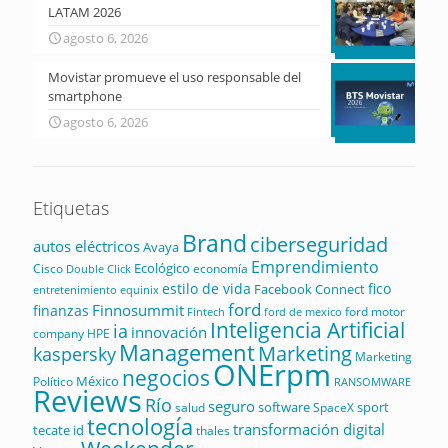
LATAM 2026
agosto 6, 2026
Movistar promueve el uso responsable del
smartphone
agosto 6, 2026
Etiquetas
Brand
ciberseguridad
autos eléctricos
Avaya
Emprendimiento
Ecológico
Cisco
economía
Double Click
estilo de vida
fico
Facebook Connect
equinix
entretenimiento
ford
Finnosummit
finanzas
ford motor
Fintech
ford de mexico
Inteligencia Artificial
ia
innovación
company
HPE
Management
Marketing
kaspersky
Marketing
ONErpm
negocios
México
Político
RANSOMWARE
Reviews
Río
seguro
software
sport
salud
SpaceX
tecnología
transformación digital
tecate id
thales