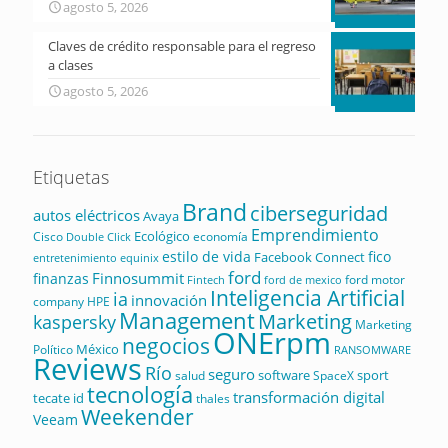
agosto 5, 2026
Claves de crédito responsable para el regreso
a clases
agosto 5, 2026
Etiquetas
Brand
ciberseguridad
autos eléctricos
Avaya
Emprendimiento
Ecológico
Cisco
economía
Double Click
estilo de vida
fico
Facebook Connect
equinix
entretenimiento
ford
Finnosummit
finanzas
ford motor
Fintech
ford de mexico
Inteligencia Artificial
ia
innovación
company
HPE
Management
Marketing
kaspersky
Marketing
ONErpm
negocios
México
Político
RANSOMWARE
Reviews
Río
seguro
software
sport
salud
SpaceX
tecnología
transformación digital
tecate id
thales
Weekender
Veeam