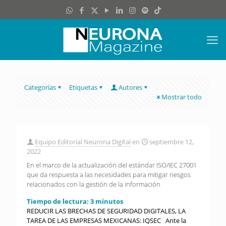
Categorías
Etiquetas
Autores
Mostrar todo
Equipo Editorial Neurona Digital
en
septiembre 12,
2022
En el marco de la actualización del estándar ISO/IEC 27001
que da respuesta a las necesidades para mitigar riesgos
relacionados con la gestión de la información
Tiempo de lectura:
3
minutos
REDUCIR LAS BRECHAS DE SEGURIDAD DIGITALES, LA
TAREA DE LAS EMPRESAS MEXICANAS: IQSEC Ante la