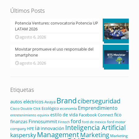
Últimos Posts
Potencia Ventures: convocatoria Potencia UP
LATAM 2026
agosto 6, 2026
Movistar promueve el uso responsable del
smartphone
agosto 6, 2026
Etiquetas
Brand
ciberseguridad
autos eléctricos
Avaya
Emprendimiento
Ecológico
Cisco
economía
Double Click
estilo de vida
fico
Facebook Connect
equinix
entretenimiento
ford
Finnosummit
finanzas
ford motor
Fintech
ford de mexico
Inteligencia Artificial
ia
innovación
company
HPE
Management
Marketing
kaspersky
Marketing