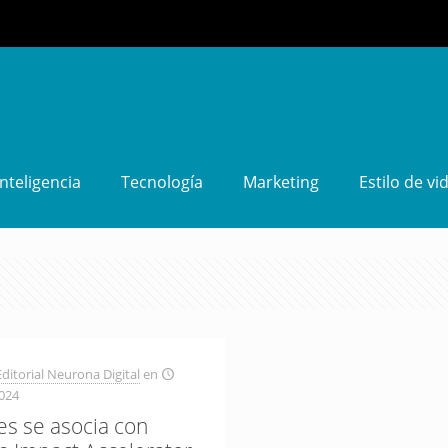
Inteligencia
Tecnología
Marketing
Estilo de vi
ditorial Neurona Digital
en
024
es se asocia con