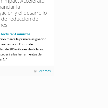
on Impact Accelerator
nanciar la
gación y el desarrollo
s de reducción de
nes
 lectura:
4
minutos
ación marca la primera asignación
línea desde su Fondo de
dad de 200 millones de dólares.
ccederá a las herramientas de
ón
[…]
Leer más