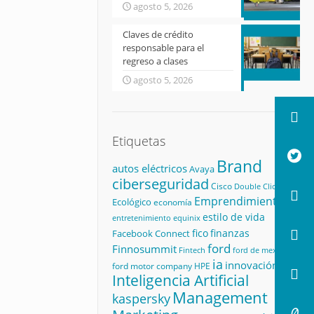
agosto 5, 2026
Claves de crédito
responsable para el
regreso a clases
agosto 5, 2026
Etiquetas
Brand
autos eléctricos
Avaya
ciberseguridad
Cisco
Double Click
Emprendimiento
Ecológico
economía
estilo de vida
equinix
entretenimiento
fico
finanzas
Facebook Connect
ford
Finnosummit
Fintech
ford de mexico
ia
innovación
ford motor company
HPE
Inteligencia Artificial
Management
kaspersky