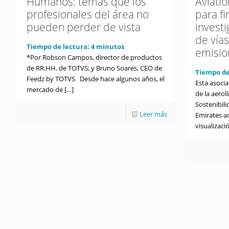
Humanos: temas que los
Aviati
profesionales del área no
para fi
pueden perder de vista
investi
de vía
Tiempo de lectura:
4
minutos
emisio
*Por Robson Campos, director de productos
de RR.HH. de TOTVS; y Bruno Soares, CEO de
Tiempo de
Feedz by TOTVS Desde hace algunos años, el
Esta asoci
mercado de
[…]
de la aero
Sostenibili
Leer más
Emirates a
visualizaci