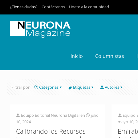
¿Tienes dudas?
Contáctanos
Únete a la comunidad
Inicio
Columnistas
Filtrar por
Categorías
Etiquetas
Autores
Equipo Editorial Neurona Digital
en
julio
Equipo E
10, 2024
mayo 10, 2
Calibrando los Recursos
Emirat