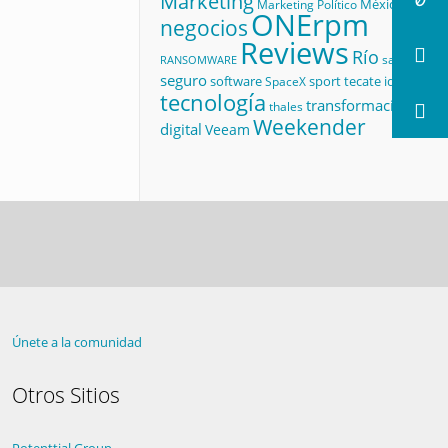
Marketing
México
Marketing Político
ONErpm
negocios
Reviews
Río
salud
RANSOMWARE
seguro
software
sport
tecate id
SpaceX
tecnología
transformación
thales
Weekender
digital
Veeam
Únete a la comunidad
Otros Sitios