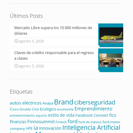
Últimos Posts
Mercado Libre supera los 10 000 millones de
dólares
agosto 5, 2026
Claves de crédito responsable para el regreso
a clases
agosto 5, 2026
Etiquetas
Brand
ciberseguridad
autos eléctricos
Avaya
Emprendimiento
Ecológico
Cisco
economía
Double Click
estilo de vida
fico
Facebook Connect
equinix
entretenimiento
ford
Finnosummit
finanzas
ford motor
Fintech
ford de mexico
Inteligencia Artificial
ia
innovación
company
HPE