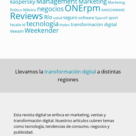
Management
Marketing
kaspersky
Marketing
ONErpm
negocios
México
Político
RANSOMWARE
Reviews
Río
seguro
software
sport
salud
SpaceX
tecnología
transformación digital
tecate id
thales
Weekender
Veeam
Llevamos la
transformación digital
a distintas
regiones
Esta revista digital se enfoca en marketing, ventas y
transformación digital. Nuestros artículos cubren temas
como tecnología, tendencias de consumo, negocios y
publicidad.