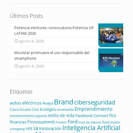
Últimos Posts
Potencia Ventures: convocatoria Potencia UP
LATAM 2026
agosto 6, 2026
Movistar promueve el uso responsable del
smartphone
agosto 6, 2026
Etiquetas
Brand
ciberseguridad
autos eléctricos
Avaya
Emprendimiento
Ecológico
Cisco
economía
Double Click
estilo de vida
fico
Facebook Connect
equinix
entretenimiento
ford
Finnosummit
finanzas
ford motor
Fintech
ford de mexico
Inteligencia Artificial
ia
innovación
company
HPE