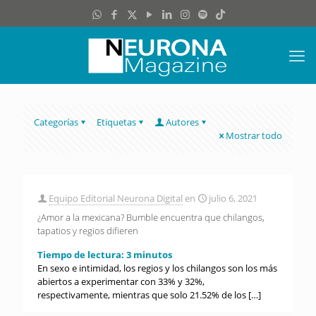
Categorías
Etiquetas
Autores
Mostrar todo
Equipo Editorial Neurona Digital
en
julio 6, 2021
¿Amor a la mexicana? Bumble encuentra que chilangos,
tapatios y regios difieren
Tiempo de lectura:
3
minutos
En sexo e intimidad, los regios y los chilangos son los más
abiertos a experimentar con 33% y 32%,
respectivamente, mientras que solo 21.52% de los
[…]