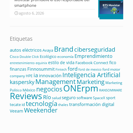
smartphone
agosto 6, 2026
Etiquetas
Brand
ciberseguridad
autos eléctricos
Avaya
Emprendimiento
Ecológico
Cisco
economía
Double Click
estilo de vida
fico
Facebook Connect
equinix
entretenimiento
ford
Finnosummit
finanzas
ford motor
Fintech
ford de mexico
Inteligencia Artificial
ia
innovación
company
HPE
Management
Marketing
kaspersky
Marketing
ONErpm
negocios
México
Político
RANSOMWARE
Reviews
Río
seguro
software
sport
salud
SpaceX
tecnología
transformación digital
tecate id
thales
Weekender
Veeam