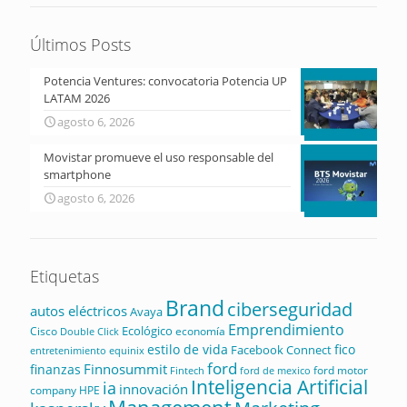
Últimos Posts
Potencia Ventures: convocatoria Potencia UP
LATAM 2026
agosto 6, 2026
Movistar promueve el uso responsable del
smartphone
agosto 6, 2026
Etiquetas
Brand
ciberseguridad
autos eléctricos
Avaya
Emprendimiento
Ecológico
Cisco
economía
Double Click
estilo de vida
fico
Facebook Connect
equinix
entretenimiento
ford
Finnosummit
finanzas
ford motor
Fintech
ford de mexico
Inteligencia Artificial
ia
innovación
company
HPE