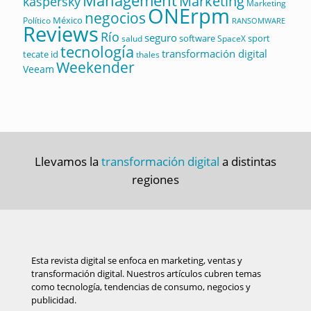
Management
Marketing
kaspersky
Marketing
ONErpm
negocios
México
Político
RANSOMWARE
Reviews
Río
seguro
software
sport
salud
SpaceX
tecnología
transformación digital
tecate id
thales
Weekender
Veeam
Llevamos la
transformación digital
a distintas
regiones
Esta revista digital se enfoca en marketing, ventas y
transformación digital. Nuestros artículos cubren temas
como tecnología, tendencias de consumo, negocios y
publicidad.