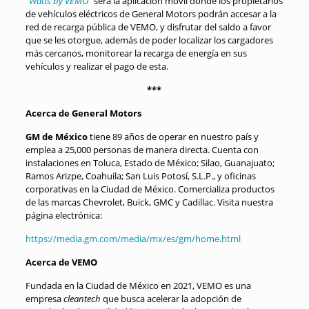
“
Watts by VEMO
” será la aplicación móvil donde los propietarios
de vehículos eléctricos de General Motors podrán accesar a la
red de recarga pública de VEMO, y disfrutar del saldo a favor
que se les otorgue, además de poder localizar los cargadores
más cercanos, monitorear la recarga de energía en sus
vehículos y realizar el pago de esta.
***
Acerca de General Motors
GM de México
tiene 89 años de operar en nuestro país y
emplea a 25,000 personas de manera directa. Cuenta con
instalaciones en Toluca, Estado de México; Silao, Guanajuato;
Ramos Arizpe, Coahuila; San Luis Potosí, S.L.P., y oficinas
corporativas en la Ciudad de México. Comercializa productos
de las marcas Chevrolet, Buick, GMC y Cadillac. Visita nuestra
página electrónica:
https://media.gm.com/media/mx/es/gm/home.html
Acerca de VEMO
Fundada en la Ciudad de México en 2021, VEMO es una
empresa
cleantech
que busca acelerar la adopción de