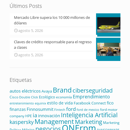
Últimos Posts
Mercado Libre supera los 10 000 millones de
dólares
agosto 5, 2026
Claves de crédito responsable para el regreso
a clases
agosto 5, 2026
Etiquetas
Brand
ciberseguridad
autos eléctricos
Avaya
Emprendimiento
Ecológico
Cisco
economía
Double Click
estilo de vida
fico
Facebook Connect
equinix
entretenimiento
ford
Finnosummit
finanzas
ford motor
Fintech
ford de mexico
Inteligencia Artificial
ia
innovación
company
HPE
Management
Marketing
kaspersky
Marketing
ONErpm
negocios
México
Político
RANSOMWARE