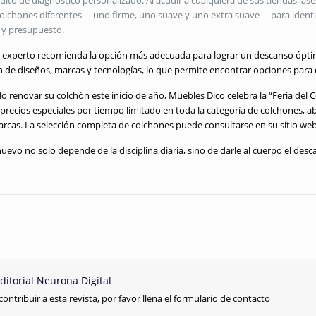
atuito de diagnóstico personalizado. Al acudir a cualquiera de sus tiendas, a
 colchones diferentes —uno firme, uno suave y uno extra suave— para identif
s y presupuesto.
el experto recomienda la opción más adecuada para lograr un descanso ópt
 de diseños, marcas y tecnologías, lo que permite encontrar opciones para d
 renovar su colchón este inicio de año, Muebles Dico celebra la “Feria del C
precios especiales por tiempo limitado en toda la categoría de colchones, 
cas. La selección completa de colchones puede consultarse en su sitio web 
uevo no solo depende de la disciplina diaria, sino de darle al cuerpo el des
ditorial Neurona Digital
contribuir a esta revista, por favor llena el formulario de contacto