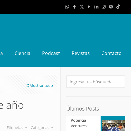
da
Ciencia
Podcast
Revistas
Contacto
Mostrar todo
de año
Últimos Posts
Potencia
Ventures:
Etiquetas
Categorías