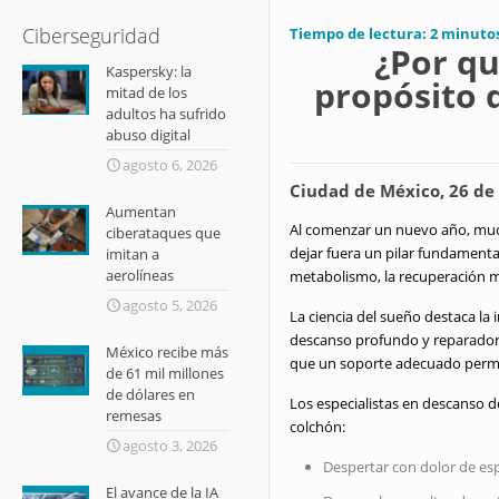
Ciberseguridad
Tiempo de lectura:
2
minuto
¿Por qu
Kaspersky: la
propósito 
mitad de los
adultos ha sufrido
abuso digital
agosto 6, 2026
Ciudad de México, 26 de 
Aumentan
Al comenzar un nuevo año, much
ciberataques que
dejar fuera un pilar fundamenta
imitan a
aerolíneas
metabolismo, la recuperación mu
agosto 5, 2026
La ciencia del sueño destaca la
descanso profundo y reparador
México recibe más
que un soporte adecuado permit
de 61 mil millones
de dólares en
Los especialistas en descanso 
remesas
colchón:
agosto 3, 2026
Despertar con dolor de esp
El avance de la IA