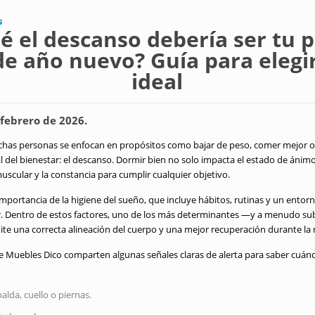
s
é el descanso debería ser tu p
de año nuevo? Guía para elegir
ideal
febrero de 2026.
as personas se enfocan en propósitos como bajar de peso, comer mejor o h
l del bienestar: el descanso. Dormir bien no solo impacta el estado de ánimo
scular y la constancia para cumplir cualquier objetivo.
 importancia de la higiene del sueño, que incluye hábitos, rutinas y un ento
. Dentro de estos factores, uno de los más determinantes —y a menudo su
e una correcta alineación del cuerpo y una mejor recuperación durante la
de Muebles Dico comparten algunas señales claras de alerta para saber cuán
alda, cuello o piernas.