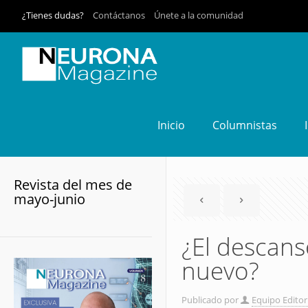
¿Tienes dudas?
Contáctanos
Únete a la comunidad
Inicio
Columnistas
Revista del mes de
mayo-junio
¿El descans
nuevo?
Publicado por
Equipo Editor