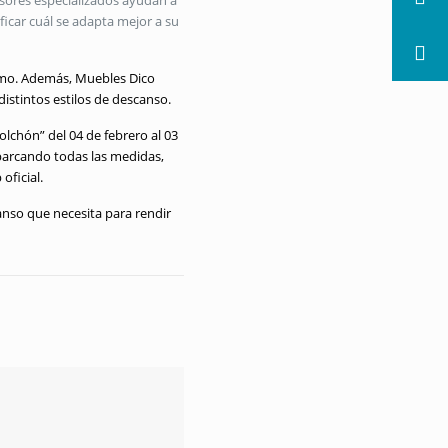
sesores especializados ayudan a
icar cuál se adapta mejor a su
imo. Además, Muebles Dico
istintos estilos de descanso.
olchón” del 04 de febrero al 03
abarcando todas las medidas,
oficial.
canso que necesita para rendir