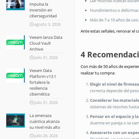
Dar muchas vueltas durant
impulsa la
inversión en
Hundimientos o deformacio
ciberseguridad
Más de 7 a 10 años de uso
agosto 3, 2026
Ante estas señales, renovar el c
Veeam lanza Data
Cloud Vault
Archive
4 Recomendacio
julio 31, 2026
Con más de 50 años de experie
Veeam Data
realizar tu compra:
Platform v13.1
fortalece la
Elegir el nivel de firme
resiliencia
correcta depende del peso 
cibernética
Considerar los materiale
julio 31, 2026
sistemas de resortes hasta
La amenaza
Pensar en el espacio y l
cuántica alcanza
duerme en pareja o se cam
su nivel más alto
Asesorarte con un expe
julio 29, 2026