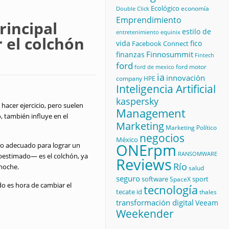
Ecológico
economía
Double Click
Emprendimiento
rincipal
estilo de
equinix
entretenimiento
 el colchón
vida
fico
Facebook Connect
Finnosummit
finanzas
Fintech
ford
ford motor
ford de mexico
ia
innovación
company
HPE
Inteligencia Artificial
kaspersky
acer ejercicio, pero suelen
Management
, también influye en el
Marketing
Marketing Político
negocios
México
ONErpm
rno adecuado para lograr un
RANSOMWARE
bestimado— es el colchón, ya
Reviews
Río
 noche.
salud
seguro
software
sport
SpaceX
do es hora de cambiar el
tecnología
tecate id
thales
transformación digital
Veeam
Weekender