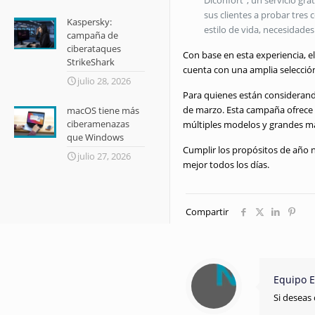
Diconfort”, un servicio gr
sus clientes a probar tres
Kaspersky:
estilo de vida, necesidade
campaña de
ciberataques
Con base en esta experiencia, 
StrikeShark
cuenta con una amplia selección
julio 28, 2026
Para quienes están considerando
de marzo. Esta campaña ofrece 
macOS tiene más
ciberamenazas
múltiples modelos y grandes mar
que Windows
Cumplir los propósitos de año n
julio 27, 2026
mejor todos los días.
Compartir
Equipo E
Si deseas 