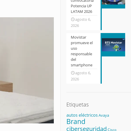
convocatoria
Potencia UP
LATAM 2026
agosto 6,
2026
Movistar
promueve el
uso
responsable
del
smartphone
agosto 6,
2026
Etiquetas
autos eléctricos
Avaya
Brand
ciberseguridad
Cisco