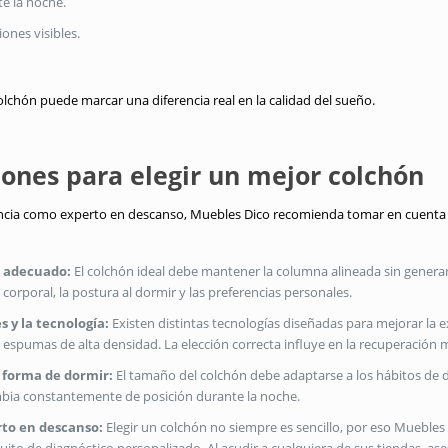
e la noche.
nes visibles.
.
olchón puede marcar una diferencia real en la calidad del sueño.
nes para elegir un mejor colchón
ncia como experto en descanso, Muebles Dico recomienda tomar en cuenta l
za adecuado:
El colchón ideal debe mantener la columna alineada sin genera
corporal, la postura al dormir y las preferencias personales.
s y la tecnología:
Existen distintas tecnologías diseñadas para mejorar la 
 espumas de alta densidad. La elección correcta influye en la recuperación m
a forma de dormir:
El tamaño del colchón debe adaptarse a los hábitos de d
bia constantemente de posición durante la noche.
rto en descanso:
Elegir un colchón no siempre es sencillo, por eso Muebles 