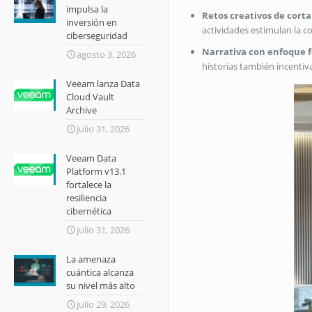
impulsa la
Retos creativos de corta
inversión en
actividades estimulan la c
ciberseguridad
Narrativa con enfoque 
agosto 3, 2026
historias también incentiva
Veeam lanza Data
Cloud Vault
Archive
julio 31, 2026
Veeam Data
Platform v13.1
fortalece la
resiliencia
cibernética
julio 31, 2026
La amenaza
cuántica alcanza
su nivel más alto
julio 29, 2026