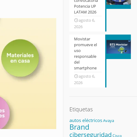
convocatoria
Potencia UP
LATAM 2026
agosto 6,
2026
Movistar
promueve el
uso
responsable
del
smartphone
agosto 6,
2026
Etiquetas
autos eléctricos
Avaya
Brand
ciberseguridad
Cisco