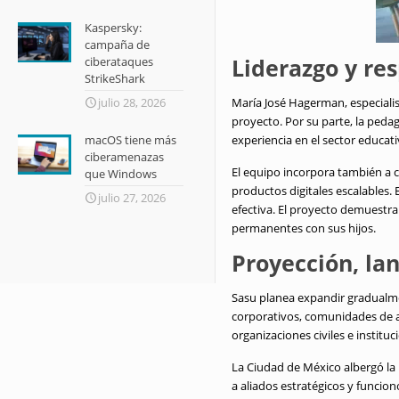
Kaspersky:
campaña de
Liderazgo y re
ciberataques
StrikeShark
julio 28, 2026
María José Hagerman, especialist
proyecto
.
Por su parte, la peda
macOS tiene más
experiencia en el sector educat
ciberamenazas
El equipo incorpora también a con
que Windows
productos digitales escalables
.
julio 27, 2026
efectiva
.
El proyecto demuestra 
permanentes con sus hijos
.
Proyección, la
Sasu planea expandir gradualmen
corporativos, comunidades de 
organizaciones civiles e institu
La Ciudad de México albergó la 
a aliados estratégicos y funcio