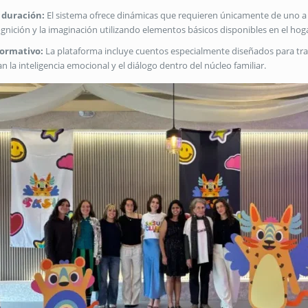
 duración:
El sistema ofrece dinámicas que requieren únicamente de uno a
ognición y la imaginación utilizando elementos básicos disponibles en el hog
formativo:
La plataforma incluye cuentos especialmente diseñados para tran
n la inteligencia emocional y el diálogo dentro del núcleo familiar
.