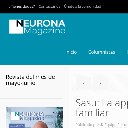
¿Tienes dudas?
Contáctanos
Únete a la comunidad
Inicio
Columnistas
Revista del mes de
mayo-junio
Sasu: La a
familiar
Publicado por
Equipo Editor