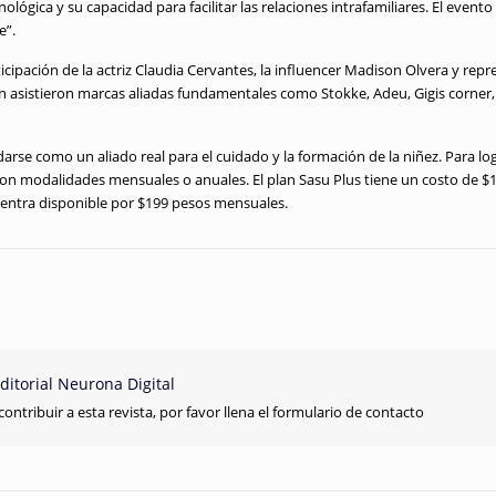
ológica y su capacidad para facilitar las relaciones intrafamiliares
.
El evento
e”
.
ticipación de la actriz Claudia Cervantes, la influencer Madison Olvera y rep
 asistieron marcas aliadas fundamentales como Stokke, Adeu, Gigis corner, 
arse como un aliado real para el cuidado y la formación de la niñez
.
Para lo
con modalidades mensuales o anuales
.
El plan Sasu Plus tiene un costo de $
entra disponible por $199 pesos mensuales
.
ditorial Neurona Digital
contribuir a esta revista, por favor llena el formulario de contacto