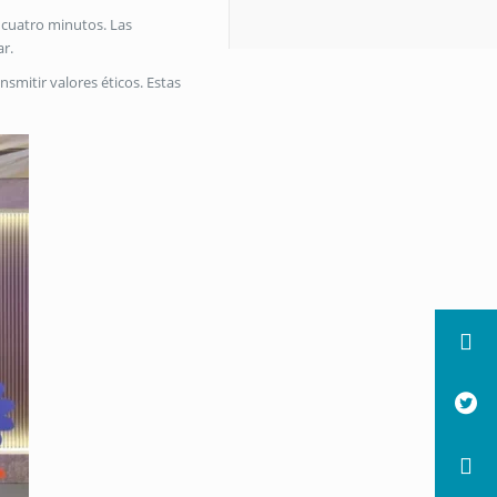
 cuatro minutos
.
Las
ar
.
smitir valores éticos
.
Estas