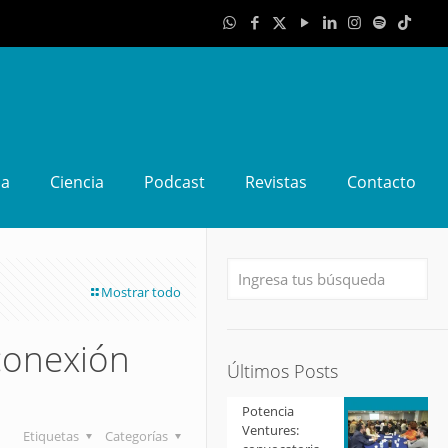
da
Ciencia
Podcast
Revistas
Contacto
Mostrar todo
conexión
Últimos Posts
Potencia
Ventures:
Etiquetas
Categorías