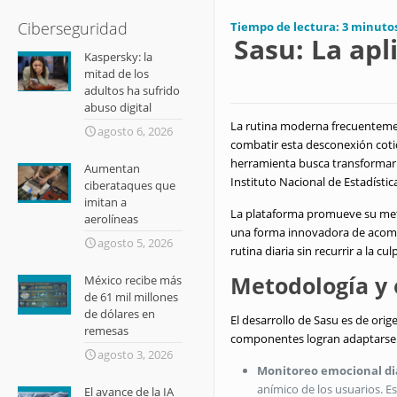
Ciberseguridad
Tiempo de lectura:
3
minuto
Sasu: La ap
Kaspersky: la
mitad de los
adultos ha sufrido
abuso digital
La rutina moderna frecuenteme
agosto 6, 2026
combatir esta desconexión cotid
herramienta busca transformar l
Aumentan
Instituto Nacional de Estadísti
ciberataques que
imitan a
La plataforma promueve su me
aerolíneas
una forma innovadora de acompa
agosto 5, 2026
rutina diaria sin recurrir a la c
Metodología y 
México recibe más
de 61 mil millones
de dólares en
El desarrollo de Sasu es de orig
remesas
componentes logran adaptarse a 
agosto 3, 2026
Monitoreo emocional di
anímico de los usuarios
.
Es
El avance de la IA