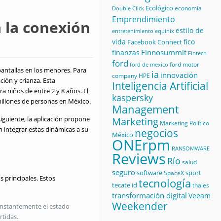
Ecológico
economía
Double Click
Emprendimiento
 la conexión
estilo de
equinix
entretenimiento
vida
fico
Facebook Connect
Finnosummit
finanzas
Fintech
ford
ford motor
ford de mexico
antallas en los menores
.
Para
ia
innovación
company
HPE
ción y crianza
.
Esta
Inteligencia Artificial
a niños de entre 2 y 8 años
.
El
kaspersky
 millones de personas en México
.
Management
iguiente, la aplicación propone
Marketing
Marketing Político
n integrar estas dinámicas a su
negocios
México
ONErpm
RANSOMWARE
Reviews
Río
salud
seguro
software
sport
SpaceX
s principales
.
Estos
tecnología
tecate id
thales
transformación digital
Veeam
Weekender
constantemente el estado
rtidas
.