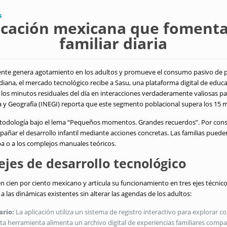
s
licación mexicana que fomenta
familiar diaria
nte genera agotamiento en los adultos y promueve el consumo pasivo de p
iana, el mercado tecnológico recibe a Sasu, una plataforma digital de educa
os minutos residuales del día en interacciones verdaderamente valiosas par
ca y Geografía (INEGI) reporta que este segmento poblacional supera los 15
todología bajo el lema “Pequeños momentos. Grandes recuerdos”
.
Por cons
ñar el desarrollo infantil mediante acciones concretas
.
Las familias puede
ulpa o a los complejos manuales teóricos
.
ejes de desarrollo tecnológico
en cien por ciento mexicano y articula su funcionamiento en tres ejes técnico
las dinámicas existentes sin alterar las agendas de los adultos
:
ario:
La aplicación utiliza un sistema de registro interactivo para explorar 
ta herramienta alimenta un archivo digital de experiencias familiares compa