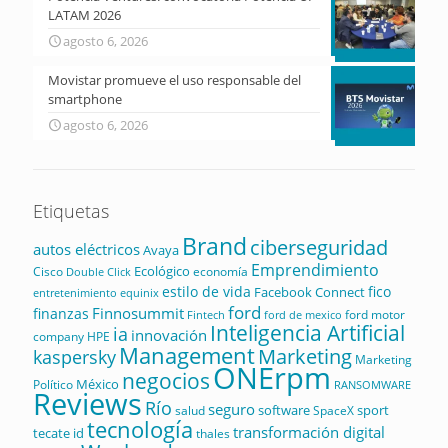
LATAM 2026
agosto 6, 2026
Movistar promueve el uso responsable del
smartphone
agosto 6, 2026
Etiquetas
Brand
ciberseguridad
autos eléctricos
Avaya
Emprendimiento
Ecológico
Cisco
economía
Double Click
estilo de vida
fico
Facebook Connect
equinix
entretenimiento
ford
Finnosummit
finanzas
ford motor
Fintech
ford de mexico
Inteligencia Artificial
ia
innovación
company
HPE
Management
Marketing
kaspersky
Marketing
ONErpm
negocios
México
Político
RANSOMWARE
Reviews
Río
seguro
software
sport
salud
SpaceX
tecnología
transformación digital
tecate id
thales