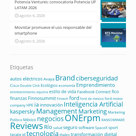
Potencia Ventures: convocatoria Potencia UP
LATAM 2026
agosto 6, 2026
Movistar promueve el uso responsable del
smartphone
agosto 6, 2026
Etiquetas
Brand
ciberseguridad
autos eléctricos
Avaya
Emprendimiento
Ecológico
Cisco
economía
Double Click
estilo de vida
fico
Facebook Connect
equinix
entretenimiento
ford
Finnosummit
finanzas
ford motor
Fintech
ford de mexico
Inteligencia Artificial
ia
innovación
company
HPE
Management
Marketing
kaspersky
Marketing
ONErpm
negocios
México
Político
RANSOMWARE
Reviews
Río
seguro
software
sport
salud
SpaceX
tecnología
transformación digital
tecate id
thales