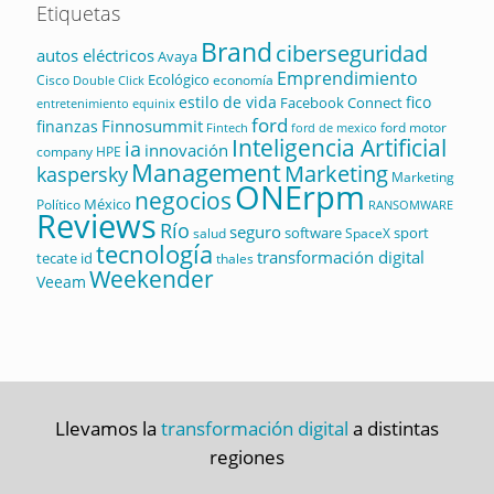
Etiquetas
Brand
ciberseguridad
autos eléctricos
Avaya
Emprendimiento
Ecológico
Cisco
economía
Double Click
estilo de vida
fico
Facebook Connect
equinix
entretenimiento
ford
Finnosummit
finanzas
ford motor
Fintech
ford de mexico
Inteligencia Artificial
ia
innovación
company
HPE
Management
Marketing
kaspersky
Marketing
ONErpm
negocios
México
Político
RANSOMWARE
Reviews
Río
seguro
software
sport
salud
SpaceX
tecnología
transformación digital
tecate id
thales
Weekender
Veeam
Llevamos la
transformación digital
a distintas
regiones