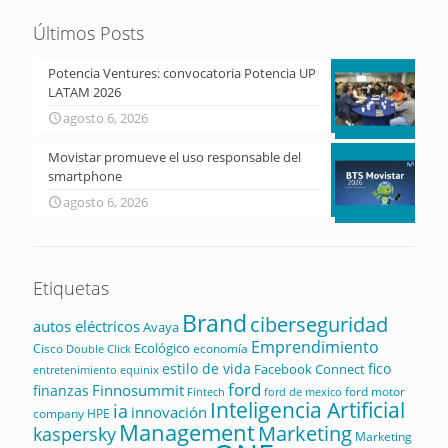
Últimos Posts
Potencia Ventures: convocatoria Potencia UP
LATAM 2026
agosto 6, 2026
Movistar promueve el uso responsable del
smartphone
agosto 6, 2026
Etiquetas
Brand
ciberseguridad
autos eléctricos
Avaya
Emprendimiento
Ecológico
Cisco
economía
Double Click
estilo de vida
fico
Facebook Connect
equinix
entretenimiento
ford
Finnosummit
finanzas
ford motor
Fintech
ford de mexico
Inteligencia Artificial
ia
innovación
company
HPE
Management
Marketing
kaspersky
Marketing