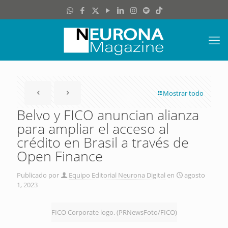
Mostrar todo
Belvo y FICO anuncian alianza
para ampliar el acceso al
crédito en Brasil a través de
Open Finance
Publicado por
Equipo Editorial Neurona Digital
en
agosto
1, 2023
FICO Corporate logo. (PRNewsFoto/FICO)