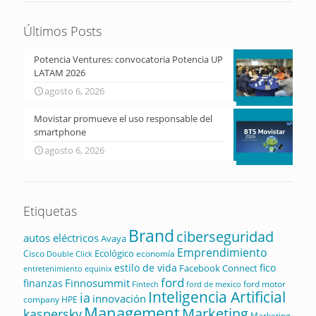
Últimos Posts
Potencia Ventures: convocatoria Potencia UP
LATAM 2026
agosto 6, 2026
Movistar promueve el uso responsable del
smartphone
agosto 6, 2026
Etiquetas
Brand
ciberseguridad
autos eléctricos
Avaya
Emprendimiento
Ecológico
Cisco
economía
Double Click
estilo de vida
fico
Facebook Connect
equinix
entretenimiento
ford
Finnosummit
finanzas
ford motor
Fintech
ford de mexico
Inteligencia Artificial
ia
innovación
company
HPE
Management
Marketing
kaspersky
Marketing