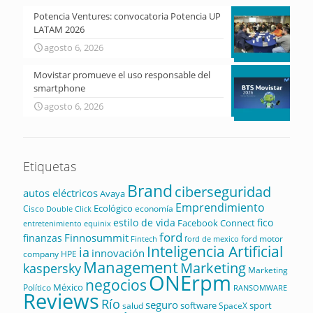
Potencia Ventures: convocatoria Potencia UP
LATAM 2026
agosto 6, 2026
Movistar promueve el uso responsable del
smartphone
agosto 6, 2026
Etiquetas
Brand
ciberseguridad
autos eléctricos
Avaya
Emprendimiento
Ecológico
Cisco
economía
Double Click
estilo de vida
fico
Facebook Connect
equinix
entretenimiento
ford
Finnosummit
finanzas
ford motor
Fintech
ford de mexico
Inteligencia Artificial
ia
innovación
company
HPE
Management
Marketing
kaspersky
Marketing
ONErpm
negocios
México
Político
RANSOMWARE
Reviews
Río
seguro
software
sport
salud
SpaceX