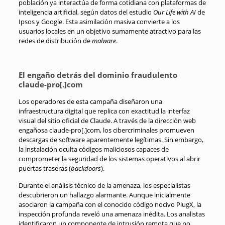
población ya interactúa de forma cotidiana con plataformas de
inteligencia artificial, según datos del estudio
Our Life with AI
de
Ipsos y Google. Esta asimilación masiva convierte a los
usuarios locales en un objetivo sumamente atractivo para las
redes de distribución de
malware
.
El engaño detrás del dominio fraudulento
claude-pro[.]com
Los operadores de esta campaña diseñaron una
infraestructura digital que replica con exactitud la interfaz
visual del sitio oficial de Claude. A través de la dirección web
engañosa claude-pro[.]com, los cibercriminales promueven
descargas de software aparentemente legítimas. Sin embargo,
la instalación oculta códigos maliciosos capaces de
comprometer la seguridad de los sistemas operativos al abrir
puertas traseras (
backdoors
).
Durante el análisis técnico de la amenaza, los especialistas
descubrieron un hallazgo alarmante. Aunque inicialmente
asociaron la campaña con el conocido código nocivo PlugX, la
inspección profunda reveló una amenaza inédita. Los analistas
identificaron un componente de intrusión remota que no