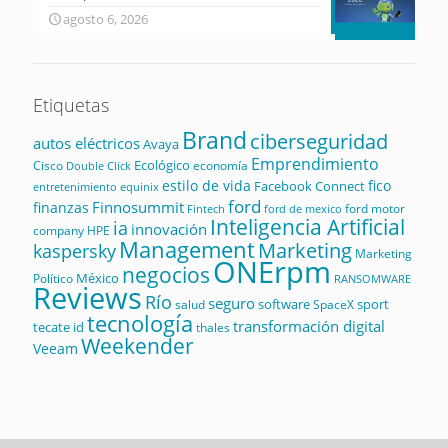
agosto 6, 2026
Etiquetas
Brand
ciberseguridad
autos eléctricos
Avaya
Emprendimiento
Ecológico
Cisco
economía
Double Click
estilo de vida
fico
Facebook Connect
equinix
entretenimiento
ford
Finnosummit
finanzas
ford motor
Fintech
ford de mexico
Inteligencia Artificial
ia
innovación
company
HPE
Management
Marketing
kaspersky
Marketing
ONErpm
negocios
México
Político
RANSOMWARE
Reviews
Río
seguro
software
sport
salud
SpaceX
tecnología
transformación digital
tecate id
thales
Weekender
Veeam