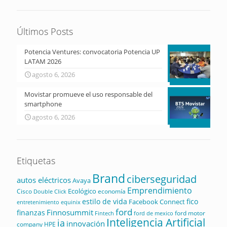
Últimos Posts
Potencia Ventures: convocatoria Potencia UP
LATAM 2026
agosto 6, 2026
Movistar promueve el uso responsable del
smartphone
agosto 6, 2026
Etiquetas
Brand
ciberseguridad
autos eléctricos
Avaya
Emprendimiento
Ecológico
Cisco
economía
Double Click
estilo de vida
fico
Facebook Connect
equinix
entretenimiento
ford
Finnosummit
finanzas
ford motor
Fintech
ford de mexico
Inteligencia Artificial
ia
innovación
company
HPE