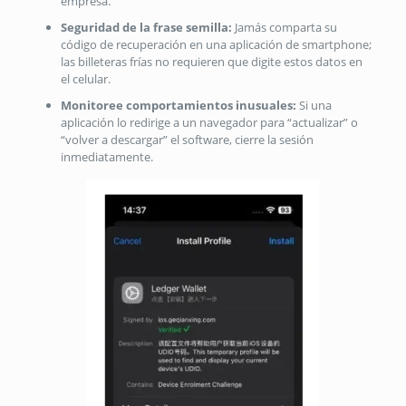
empresa.
Seguridad de la frase semilla:
Jamás comparta su
código de recuperación en una aplicación de smartphone;
las billeteras frías no requieren que digite estos datos en
el celular.
Monitoree comportamientos inusuales:
Si una
aplicación lo redirige a un navegador para “actualizar” o
“volver a descargar” el software, cierre la sesión
inmediatamente.