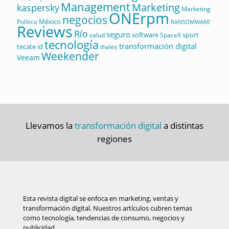
Management
Marketing
kaspersky
Marketing
ONErpm
negocios
México
Político
RANSOMWARE
Reviews
Río
seguro
software
sport
salud
SpaceX
tecnología
transformación digital
tecate id
thales
Weekender
Veeam
Llevamos la
transformación digital
a distintas
regiones
Esta revista digital se enfoca en marketing, ventas y
transformación digital. Nuestros artículos cubren temas
como tecnología, tendencias de consumo, negocios y
publicidad.