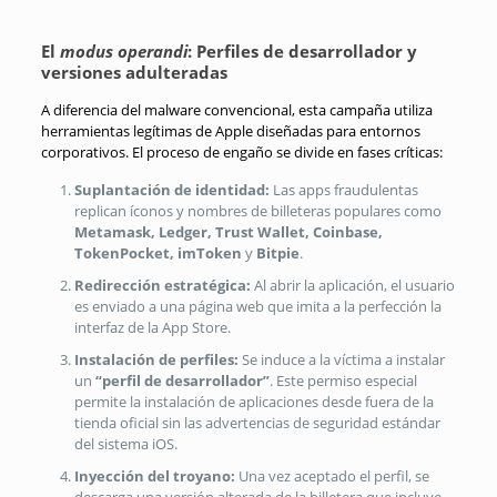
El
modus operandi
: Perfiles de desarrollador y
versiones adulteradas
A diferencia del malware convencional, esta campaña utiliza
herramientas legítimas de Apple diseñadas para entornos
corporativos. El proceso de engaño se divide en fases críticas:
Suplantación de identidad:
Las apps fraudulentas
replican íconos y nombres de billeteras populares como
Metamask, Ledger, Trust Wallet, Coinbase,
TokenPocket, imToken
y
Bitpie
.
Redirección estratégica:
Al abrir la aplicación, el usuario
es enviado a una página web que imita a la perfección la
interfaz de la App Store.
Instalación de perfiles:
Se induce a la víctima a instalar
un
“perfil de desarrollador”
. Este permiso especial
permite la instalación de aplicaciones desde fuera de la
tienda oficial sin las advertencias de seguridad estándar
del sistema iOS.
Inyección del troyano:
Una vez aceptado el perfil, se
descarga una versión alterada de la billetera que incluye