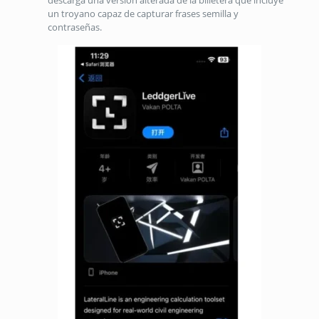
un troyano capaz de capturar frases semilla y
contraseñas.