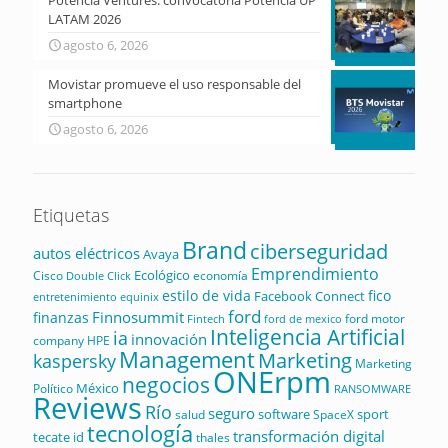
LATAM 2026
agosto 6, 2026
Movistar promueve el uso responsable del
smartphone
agosto 6, 2026
Etiquetas
Brand
ciberseguridad
autos eléctricos
Avaya
Emprendimiento
Ecológico
Cisco
economía
Double Click
estilo de vida
fico
Facebook Connect
equinix
entretenimiento
ford
Finnosummit
finanzas
ford motor
Fintech
ford de mexico
Inteligencia Artificial
ia
innovación
company
HPE
Management
Marketing
kaspersky
Marketing
ONErpm
negocios
México
Político
RANSOMWARE
Reviews
Río
seguro
software
sport
salud
SpaceX
tecnología
transformación digital
tecate id
thales