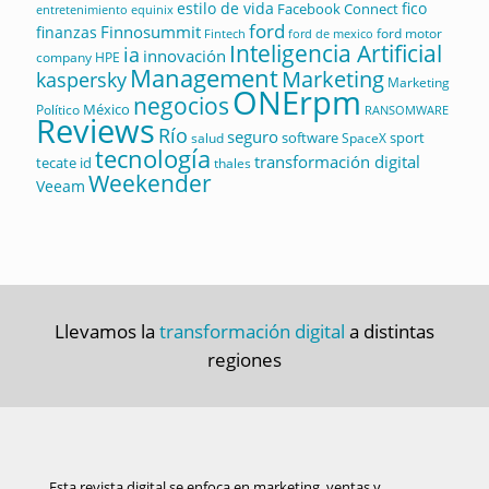
estilo de vida
fico
Facebook Connect
equinix
entretenimiento
ford
Finnosummit
finanzas
ford motor
Fintech
ford de mexico
Inteligencia Artificial
ia
innovación
company
HPE
Management
Marketing
kaspersky
Marketing
ONErpm
negocios
México
Político
RANSOMWARE
Reviews
Río
seguro
software
sport
salud
SpaceX
tecnología
transformación digital
tecate id
thales
Weekender
Veeam
Llevamos la
transformación digital
a distintas
regiones
Esta revista digital se enfoca en marketing, ventas y