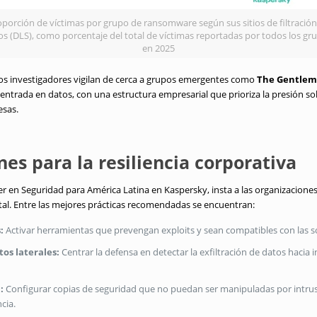
oporción de víctimas por grupo de ransomware según sus sitios de filtración
os (DLS), como porcentaje del total de víctimas reportadas por todos los gr
en 2025
 los investigadores vigilan de cerca a grupos emergentes como
The Gentle
entrada en datos, con una estructura empresarial que prioriza la presión sob
esas.
s para la resiliencia corporativa
íder en Seguridad para América Latina en Kaspersky, insta a las organizacion
gital. Entre las mejores prácticas recomendadas se encuentran:
:
Activar herramientas que prevengan exploits y sean compatibles con las s
os laterales:
Centrar la defensa en detectar la exfiltración de datos hacia i
:
Configurar copias de seguridad que no puedan ser manipuladas por intru
cia.