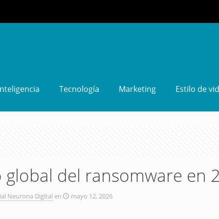
Inteligencia
Tecnología
Marketing
Estilo de vi
o global del ransomware en 
ial Neurona Digital
en
mayo 12, 2026