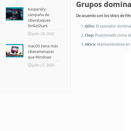
Grupos domina
Kaspersky:
campaña de
De acuerdo con los sitios de fil
ciberataques
StrikeShark
Qilin:
El operador dominan
julio 28, 2026
Clop:
Posicionado como el
Akira:
Manteniéndose en el
macOS tiene más
ciberamenazas
que Windows
julio 27, 2026