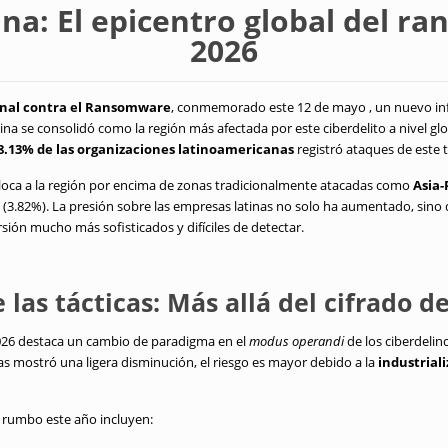
na: El epicentro global del 
2026
onal contra el Ransomware
, conmemorado este 12 de mayo , un nuevo i
ina se consolidó como la región más afectada por este ciberdelito a nivel gl
8.13% de las organizaciones latinoamericanas
registró ataques de este t
coloca a la región por encima de zonas tradicionalmente atacadas como
Asia-
(3.82%). La presión sobre las empresas latinas no solo ha aumentado, sino 
sión mucho más sofisticados y difíciles de detectar.
 las tácticas: Más allá del cifrado d
026 destaca un cambio de paradigma en el
modus operandi
de los ciberdeli
as mostró una ligera disminución, el riesgo es mayor debido a la
industrial
 rumbo este año incluyen: