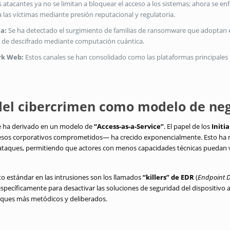
 atacantes ya no se limitan a bloquear el acceso a los sistemas; ahora se enf
a las víctimas mediante presión reputacional y regulatoria.
ca:
Se ha detectado el surgimiento de familias de ransomware que adoptan 
os de descifrado mediante computación cuántica.
rk Web:
Estos canales se han consolidado como las plataformas principales p
.
del cibercrimen como modelo de ne
re ha derivado en un modelo de
“Access-as-a-Service”
. El papel de los
Initi
esos corporativos comprometidos— ha crecido exponencialmente. Esto ha re
 ataques, permitiendo que actores con menos capacidades técnicas puedan v
 estándar en las intrusiones son los llamados
“killers” de EDR
(
Endpoint D
pecíficamente para desactivar las soluciones de seguridad del dispositivo a
aques más metódicos y deliberados.