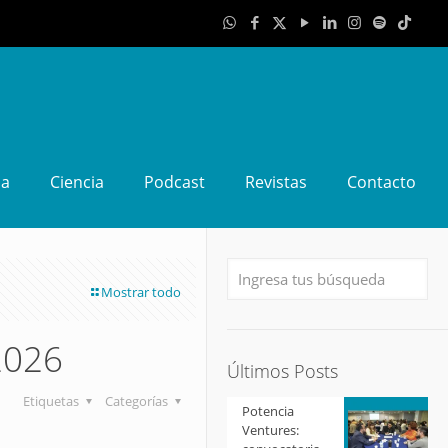
da
Ciencia
Podcast
Revistas
Contacto
Mostrar todo
2026
Últimos Posts
Etiquetas
Categorías
Potencia
Ventures: