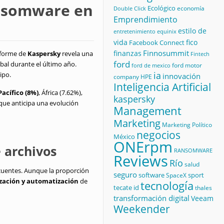
ransomware en
Ecológico
economía
Double Click
Emprendimiento
estilo de
equinix
entretenimiento
vida
fico
Facebook Connect
Finnosummit
finanzas
nforme de
Kaspersky
revela una
Fintech
ford
obal durante el último año.
ford motor
ford de mexico
ia
ipo.
innovación
company
HPE
Inteligencia Artificial
Pacífico (8%)
, África (7.62%),
kaspersky
que anticipa una evolución
Management
Marketing
Marketing Político
negocios
México
ONErpm
e archivos
RANSOMWARE
Reviews
Río
salud
ncuentes. Aunque la proporción
seguro
software
sport
SpaceX
ización y automatización
de
tecnología
tecate id
thales
transformación digital
Veeam
Weekender