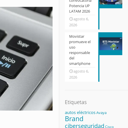
convocatoria
Potencia UP
LATAM 2026
agosto 6,
2026
Movistar
promueve el
uso
responsable
del
smartphone
agosto 6,
2026
Etiquetas
autos eléctricos
Avaya
Brand
ciberseguridad
Cisco