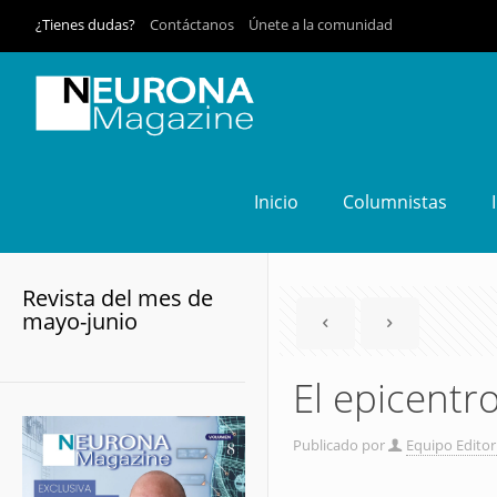
¿Tienes dudas?
Contáctanos
Únete a la comunidad
Inicio
Columnistas
Revista del mes de
mayo-junio
El epicentr
Publicado por
Equipo Editor