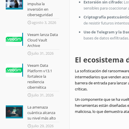
Extorsión sin cifrado:
Los
impulsa la
sensibles para coaccionar 
inversión en
ciberseguridad
Criptografía postcuánti
agosto 3, 2026
de resistir futuros intent
Uso de Telegram y la Da
Veeam lanza Data
bases de datos exfiltradas
Cloud Vault
Archive
julio 31, 2026
El ecosistema 
Veeam Data
Platform v13.1
La sofisticación del ransomwa
fortalece la
intermediarios que venden acc
resiliencia
barrera de entrada para lanzar
cibernética
críticas.
julio 31, 2026
Un componente que se ha vuelto
herramientas están diseñadas es
La amenaza
maliciosa, lo que demuestra at
cuántica alcanza
su nivel más alto
julio 29, 2026