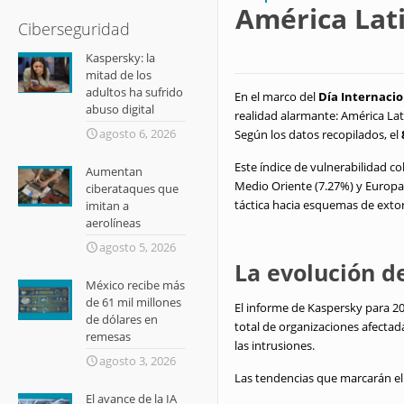
América Lati
Ciberseguridad
Kaspersky: la
mitad de los
adultos ha sufrido
En el marco del
Día Internaci
abuso digital
realidad alarmante: América Lat
agosto 6, 2026
Según los datos recopilados, el
Este índice de vulnerabilidad 
Aumentan
Medio Oriente (7.27%) y Europa 
ciberataques que
táctica hacia esquemas de extor
imitan a
aerolíneas
agosto 5, 2026
La evolución de
México recibe más
de 61 mil millones
El informe de Kaspersky para 2
de dólares en
total de organizaciones afectad
remesas
las intrusiones.
agosto 3, 2026
Las tendencias que marcarán el
El avance de la IA