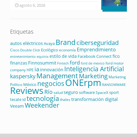
agosto 6, 2026
Etiquetas
Brand
ciberseguridad
autos eléctricos
Avaya
Emprendimiento
Ecológico
Cisco
economía
Double Click
estilo de vida
fico
Facebook Connect
equinix
entretenimiento
ford
Finnosummit
finanzas
ford motor
Fintech
ford de mexico
Inteligencia Artificial
ia
innovación
company
HPE
Management
Marketing
kaspersky
Marketing
ONErpm
negocios
México
Político
RANSOMWARE
Reviews
Río
seguro
software
sport
salud
SpaceX
tecnología
transformación digital
tecate id
thales
Weekender
Veeam