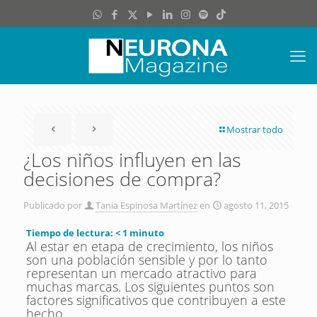
Mostrar todo
¿Los niños influyen en las
decisiones de compra?
Publicado por
Tania Espinosa Martínez
en
agosto 11, 2015
Tiempo de lectura:
< 1
minuto
Al estar en etapa de crecimiento, los niños
son una población sensible y por lo tanto
representan un mercado atractivo para
muchas marcas. Los siguientes puntos son
factores significativos que contribuyen a este
hecho.