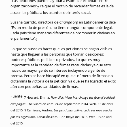
“Las peticiones pueden ayudar a estimular el debate entre
organizaciones”
Ya que el motivo de recaudar firmas es la de
7
atraer luz pública a los asuntos de interés social.
Susana Garrido, directora de
Change.org
en Latinoamérica dice
“Es un modo de presión, no tiene nungún componente legal.
Cada país tiene maneras diferentes de promover iniciativas en
el parlamento”
9
Lo que se busca es hacer que las peticiones se hagan visibles
hasta que lleguen a las personas que toman desiciones:
poderes públicos, políticos o privados. Lo que es muy
importante es la cantidad de firmas recaudadas ya que esto
hace que mayor gente se interese incluyendo a gente de
prensa. Pero se hace hincapié en que el número de firmas no
dictamina la victoria de la petición ya que se ha logrado el éxito
aún con pequeñas cantidades de firmas.
Fuente:
7 Howard, Emma.
How clicktivism has change the face of political
campaigns.
TheGuardian.com. 24 de septiembre 2014. Web. 13 de abril
del 2015.
9
Carrizosa, Andrés.
Las peticiones online, cada vez más usadas
por los argentinos.
Lanación.com. 1 de mayo del 2014. Web. 13 de abril
del 2015.