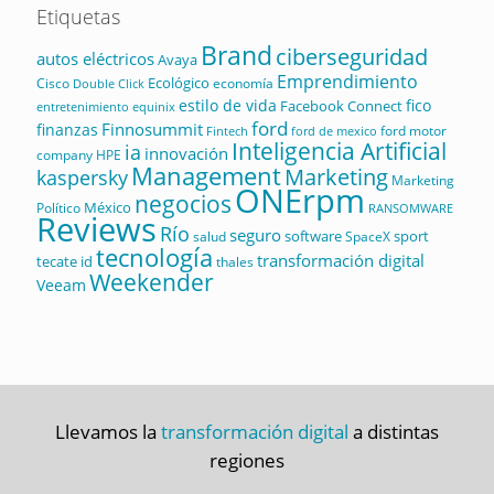
Etiquetas
Brand
ciberseguridad
autos eléctricos
Avaya
Emprendimiento
Ecológico
Cisco
economía
Double Click
estilo de vida
fico
Facebook Connect
equinix
entretenimiento
ford
Finnosummit
finanzas
ford motor
Fintech
ford de mexico
Inteligencia Artificial
ia
innovación
company
HPE
Management
Marketing
kaspersky
Marketing
ONErpm
negocios
México
Político
RANSOMWARE
Reviews
Río
seguro
software
sport
salud
SpaceX
tecnología
transformación digital
tecate id
thales
Weekender
Veeam
Llevamos la
transformación digital
a distintas
regiones