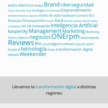
Brand
ciberseguridad
autos eléctricos
Avaya
Emprendimiento
Ecológico
Cisco
economía
Double Click
estilo de vida
fico
Facebook Connect
equinix
entretenimiento
ford
Finnosummit
finanzas
ford motor
Fintech
ford de mexico
Inteligencia Artificial
ia
innovación
company
HPE
Management
Marketing
kaspersky
Marketing
ONErpm
negocios
México
Político
RANSOMWARE
Reviews
Río
seguro
software
sport
salud
SpaceX
tecnología
transformación digital
tecate id
thales
Weekender
Veeam
Llevamos la
transformación digital
a distintas
regiones