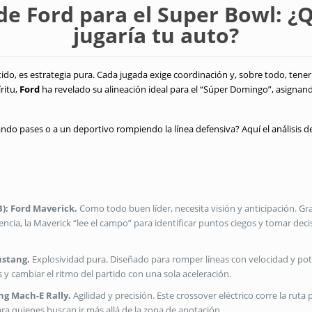
 de Ford para el Super Bowl: ¿
jugaría tu auto?
ido, es estrategia pura. Cada jugada exige coordinación y, sobre todo, tener 
ritu,
Ford
ha revelado su alineación ideal para el “Súper Domingo”, asignan
ndo pases o a un deportivo rompiendo la línea defensiva? Aquí el análisis d
): Ford Maverick.
Como todo buen líder, necesita visión y anticipación. Gr
encia, la Maverick “lee el campo” para identificar puntos ciegos y tomar deci
ustang.
Explosividad pura. Diseñado para romper líneas con velocidad y pote
y cambiar el ritmo del partido con una sola aceleración.
ng Mach-E Rally.
Agilidad y precisión. Este crossover eléctrico corre la rut
a quienes buscan ir más allá de la zona de anotación.