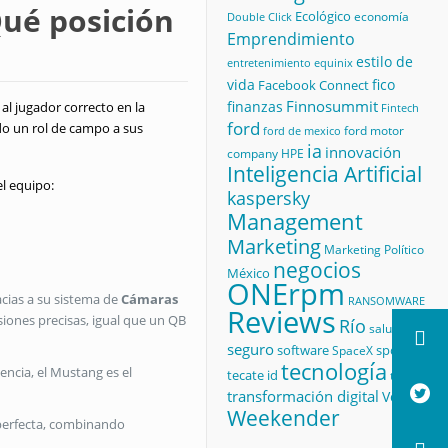
Qué posición
Ecológico
economía
Double Click
Emprendimiento
estilo de
equinix
entretenimiento
vida
fico
Facebook Connect
Finnosummit
finanzas
al jugador correcto en la
Fintech
ford
do un rol de campo a sus
ford motor
ford de mexico
ia
innovación
company
HPE
Inteligencia Artificial
el equipo:
kaspersky
Management
Marketing
Marketing Político
negocios
México
ONErpm
acias a su sistema de
Cámaras
RANSOMWARE
Reviews
siones precisas, igual que un QB
Río
salud
seguro
software
sport
SpaceX
tecnología
ncia, el Mustang es el
tecate id
thales
transformación digital
Veeam
Weekender
a perfecta, combinando