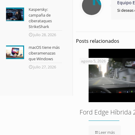
Equipo E
Kaspersky:
Si deseas 
campaña de
ciberataques
StrikeShark
julio 28, 2026
Posts relacionados
macOS tiene más
ciberamenazas
que Windows
agosto 5, 2026
julio 27, 2026
Ford Edge Híbrida 
Leer más