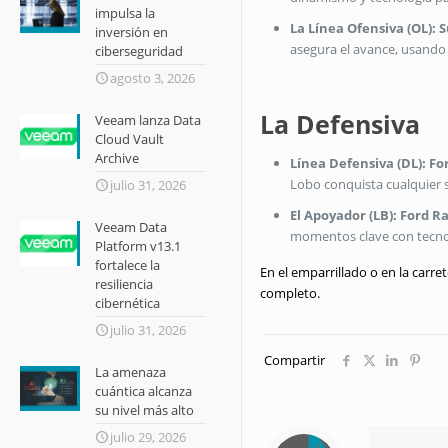
impulsa la
La Línea Ofensiva (OL): 
inversión en
asegura el avance, usando
ciberseguridad
agosto 3, 2026
La Defensiva
Veeam lanza Data
Cloud Vault
Archive
Línea Defensiva (DL): Fo
Lobo conquista cualquier s
julio 31, 2026
El Apoyador (LB): Ford R
Veeam Data
momentos clave con tecnol
Platform v13.1
fortalece la
En el emparrillado o en la carr
resiliencia
completo.
cibernética
julio 31, 2026
Compartir
La amenaza
cuántica alcanza
su nivel más alto
julio 29, 2026