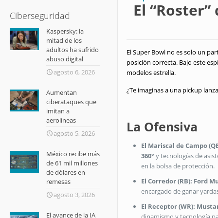
El “Roster”
Ciberseguridad
Kaspersky: la
mitad de los
adultos ha sufrido
El Super Bowl no es solo un part
abuso digital
posición correcta. Bajo este espí
agosto 6, 2026
modelos estrella.
¿Te imaginas a una pickup lanza
Aumentan
ciberataques que
imitan a
aerolíneas
La Ofensiva
agosto 5, 2026
El Mariscal de Campo (QB
México recibe más
360°
y tecnologías de asist
de 61 mil millones
en la bolsa de protección.
de dólares en
El Corredor (RB): Ford M
remesas
encargado de ganar yardas 
agosto 3, 2026
El Receptor (WR): Musta
El avance de la IA
dinamismo y tecnología par