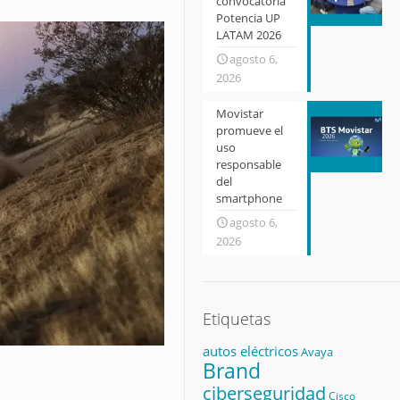
convocatoria
Potencia UP
LATAM 2026
agosto 6,
2026
Movistar
promueve el
uso
responsable
del
smartphone
agosto 6,
2026
Etiquetas
autos eléctricos
Avaya
Brand
ciberseguridad
Cisco