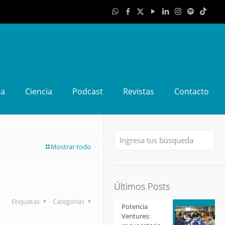
da
Ciencia
Podcast
Revistas
Contacto
Mostrar todo
Últimos Posts
Etiquetas
Categorías
Potencia
Ventures: