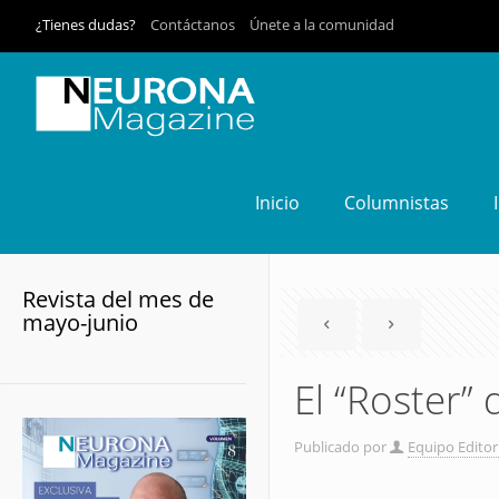
¿Tienes dudas?
Contáctanos
Únete a la comunidad
Inicio
Columnistas
Revista del mes de
mayo-junio
El “Roster”
Publicado por
Equipo Editor