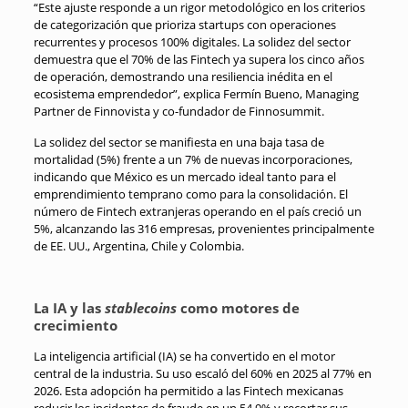
“Este ajuste responde a un rigor metodológico en los criterios
de categorización que prioriza startups con operaciones
recurrentes y procesos 100% digitales. La solidez del sector
demuestra que el 70% de las Fintech ya supera los cinco años
de operación, demostrando una resiliencia inédita en el
ecosistema emprendedor”, explica Fermín Bueno, Managing
Partner de Finnovista y co-fundador de Finnosummit
.
La solidez del sector se manifiesta en una baja tasa de
mortalidad (5%) frente a un 7% de nuevas incorporaciones,
indicando que México es un mercado ideal tanto para el
emprendimiento temprano como para la consolidación
. El
número de Fintech extranjeras operando en el país creció un
5%, alcanzando las 316 empresas, provenientes principalmente
de EE.
UU., Argentina, Chile y Colombia
.
La IA y las
stablecoins
como motores de
crecimiento
La inteligencia artificial (IA) se ha convertido en el motor
central de la industria.
Su uso escaló del 60% en 2025 al 77% en
2026
.
Esta adopción ha permitido a las Fintech mexicanas
reducir los incidentes de fraude en un 54.9% y recortar sus