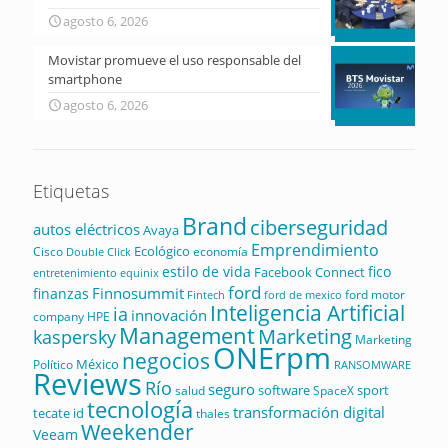
agosto 6, 2026
Movistar promueve el uso responsable del
smartphone
agosto 6, 2026
Etiquetas
Brand
ciberseguridad
autos eléctricos
Avaya
Emprendimiento
Ecológico
Cisco
economía
Double Click
estilo de vida
fico
Facebook Connect
equinix
entretenimiento
ford
Finnosummit
finanzas
ford motor
Fintech
ford de mexico
Inteligencia Artificial
ia
innovación
company
HPE
Management
Marketing
kaspersky
Marketing
ONErpm
negocios
México
Político
RANSOMWARE
Reviews
Río
seguro
software
sport
salud
SpaceX
tecnología
transformación digital
tecate id
thales
Weekender
Veeam