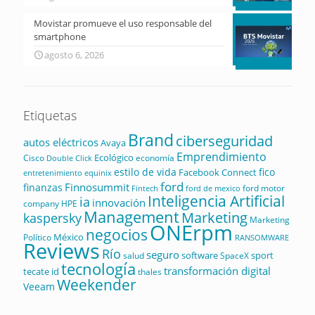
Movistar promueve el uso responsable del
smartphone
agosto 6, 2026
Etiquetas
Brand
ciberseguridad
autos eléctricos
Avaya
Emprendimiento
Ecológico
Cisco
economía
Double Click
estilo de vida
fico
Facebook Connect
equinix
entretenimiento
ford
Finnosummit
finanzas
ford motor
Fintech
ford de mexico
Inteligencia Artificial
ia
innovación
company
HPE
Management
Marketing
kaspersky
Marketing
ONErpm
negocios
México
Político
RANSOMWARE
Reviews
Río
seguro
software
sport
salud
SpaceX
tecnología
transformación digital
tecate id
thales
Weekender
Veeam