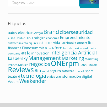
agosto 6, 2026
Etiquetas
Brand
ciberseguridad
autos eléctricos
Avaya
Emprendimiento
Ecológico
Cisco
economía
Double Click
estilo de vida
fico
Facebook Connect
equinix
entretenimiento
ford
Finnosummit
finanzas
ford motor
Fintech
ford de mexico
Inteligencia Artificial
ia
innovación
company
HPE
Management
Marketing
kaspersky
Marketing
ONErpm
negocios
México
Político
RANSOMWARE
Reviews
Río
seguro
software
sport
salud
SpaceX
tecnología
transformación digital
tecate id
thales
Weekender
Veeam