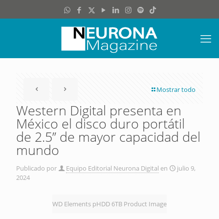
Mostrar todo
Western Digital presenta en
México el disco duro portátil
de 2.5’’ de mayor capacidad del
mundo
Publicado por
Equipo Editorial Neurona Digital
en
julio 9,
2024
WD Elements pHDD 6TB Product Image