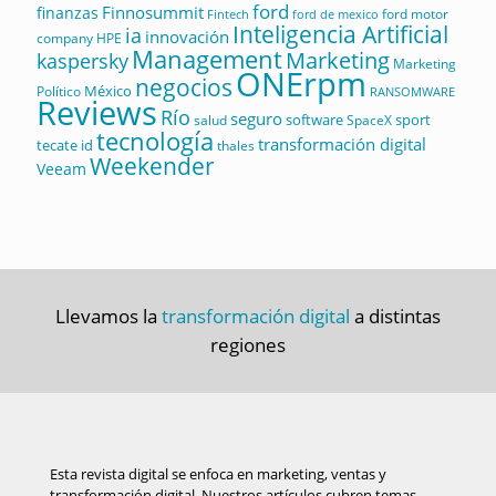
ford
Finnosummit
finanzas
ford motor
Fintech
ford de mexico
Inteligencia Artificial
ia
innovación
company
HPE
Management
Marketing
kaspersky
Marketing
ONErpm
negocios
México
Político
RANSOMWARE
Reviews
Río
seguro
software
sport
salud
SpaceX
tecnología
transformación digital
tecate id
thales
Weekender
Veeam
Llevamos la
transformación digital
a distintas
regiones
Esta revista digital se enfoca en marketing, ventas y
transformación digital. Nuestros artículos cubren temas