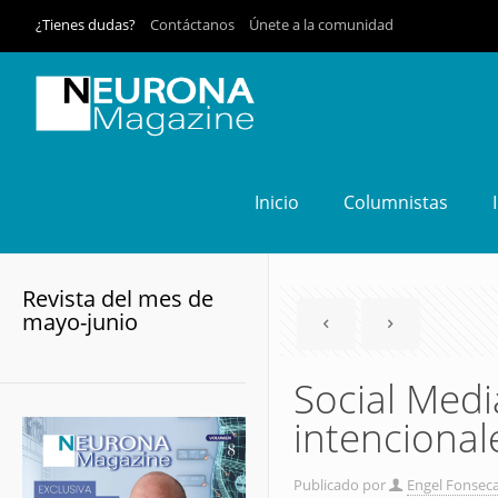
¿Tienes dudas?
Contáctanos
Únete a la comunidad
Inicio
Columnistas
Revista del mes de
mayo-junio
Social Med
intencional
Publicado por
Engel Fonsec