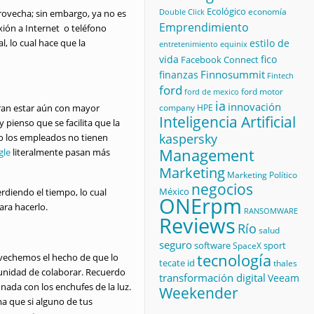
Ecológico
economía
rovecha; sin embargo, ya no es
Double Click
Emprendimiento
ión a Internet o teléfono
, lo cual hace que la
estilo de
equinix
entretenimiento
vida
fico
Facebook Connect
Finnosummit
finanzas
Fintech
ford
ford motor
ford de mexico
ia
innovación
ran estar aún con mayor
company
HPE
Inteligencia Artificial
 pienso que se facilita que la
kaspersky
do los empleados no tienen
Management
gle
literalmente pasan más
Marketing
Marketing Político
negocios
México
erdiendo el tiempo, lo cual
ONErpm
ara hacerlo.
RANSOMWARE
Reviews
Río
salud
seguro
software
sport
SpaceX
tecnología
ovechemos el hecho de que lo
tecate id
thales
tunidad de colaborar. Recuerdo
transformación digital
Veeam
nada con los enchufes de la luz.
Weekender
a que si alguno de tus