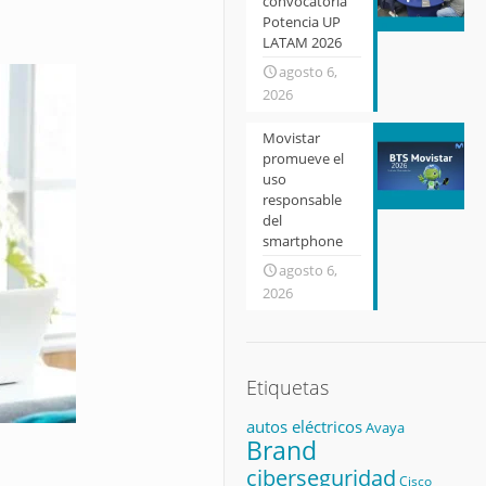
convocatoria
Potencia UP
LATAM 2026
agosto 6,
2026
Movistar
promueve el
uso
responsable
del
smartphone
agosto 6,
2026
Etiquetas
autos eléctricos
Avaya
Brand
ciberseguridad
Cisco