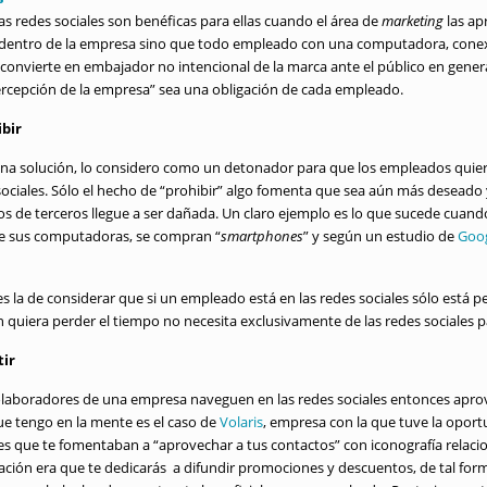
as redes sociales son benéficas para ellas cuando el área de
marketing
las ap
 dentro de la empresa sino que todo empleado con una computadora, conex
 convierte en embajador no intencional de la marca ante el público en general
percepción de la empresa” sea una obligación de cada empleado.
ibir
na solución, lo considero como un detonador para que los empleados quie
sociales. Sólo el hecho de “prohibir” algo fomenta que sea aún más deseado y
s de terceros llegue a ser dañada. Un claro ejemplo es lo que sucede cuan
sde sus computadoras, se compran “
smartphones
” y según un estudio de
Goo
s la de considerar que si un empleado está en las redes sociales sólo está p
 quiera perder el tiempo no necesita exclusivamente de las redes sociales p
tir
olaboradores de una empresa naveguen en las redes sociales entonces apr
ue tengo en la mente es el caso de
Volaris
, empresa con la que tuve la opor
les que te fomentaban a “aprovechar a tus contactos” con iconografía relacio
ción era que te dedicarás a difundir promociones y descuentos, de tal form