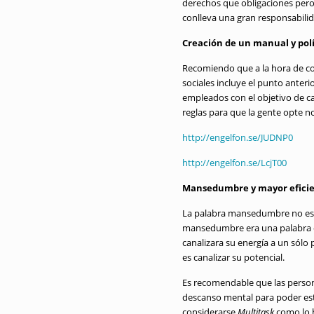
derechos que obligaciones pero 
conlleva una gran responsabilid
Creación de un manual y polí
Recomiendo que a la hora de con
sociales incluye el punto ant
empleados con el objetivo de can
reglas para que la gente opte no
http://engelfon.se/JUDNP0
http://engelfon.se/LcjT00
Mansedumbre y mayor efici
La palabra mansedumbre no es mu
mansedumbre era una palabra que 
canalizara su energía a un sólo
es canalizar su potencial.
Es recomendable que las person
descanso mental para poder est
considerarse
Multitask
como lo h