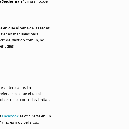
 a
Spiderman
“un gran poder
s en que el tema de las redes
e tienen manuales para
terio del sentido común, no
r útiles:
 es interesante. La
efería era a que el caballo
ales no es controlar, limitar,
 a
Facebook
se convierte en un
” y no es muy peligroso