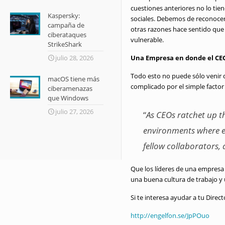
cuestiones anteriores no lo tie
Kaspersky:
sociales. Debemos de reconocer
campaña de
otras razones hace sentido que
ciberataques
vulnerable.
StrikeShark
Una Empresa en donde el CEO 
julio 28, 2026
Todo esto no puede sólo venir 
macOS tiene más
complicado por el simple factor
ciberamenazas
que Windows
julio 27, 2026
“
As CEOs ratchet up th
environments where em
fellow collaborators,
Que los líderes de una empresa 
una buena cultura de trabajo y
Si te interesa ayudar a tu Direc
http://engelfon.se/JpPOuo