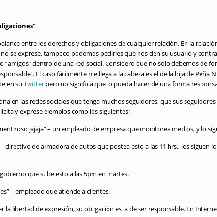
bligaciones”
alance entre los derechos y obligaciones de cualquier relación. En la relac
e no se exprese, tampoco podemos pedirles que nos den su usuario y contr
“amigos” dentro de una red social. Considero que no sólo debemos de fome
esponsable”. El caso fácilmente me llega a la cabeza es el de la hija de Peña Nie
ste en su
Twitter
pero no significa que lo pueda hacer de una forma responsa
ona en las redes sociales que tenga muchos seguidores, que sus seguidores
icita y exprese ejemplos como los siguientes:
mentiroso jajaja” – un empleado de empresa que monitorea medios, y lo si
” – directivo de armadora de autos que postea esto a las 11 hrs., los siguen l
 gobierno que sube esto a las 5pm en martes.
es” – empleado que atiende a clientes.
r la libertad de expresión, su obligación es la de ser responsable. En Inte