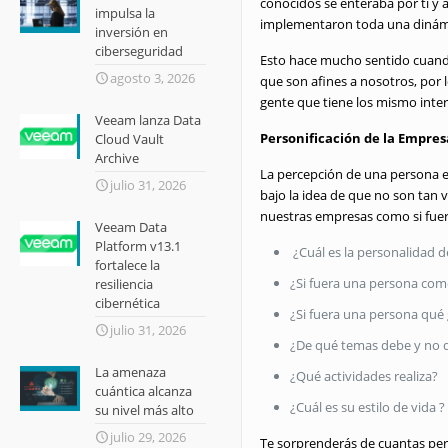
conocidos se enteraba por ti y
impulsa la
implementaron toda una dinám
inversión en
ciberseguridad
Esto hace mucho sentido cuando
agosto 3, 2026
que son afines a nosotros, por
gente que tiene los mismo inter
Veeam lanza Data
Personificación de la Empre
Cloud Vault
Archive
La percepción de una persona 
julio 31, 2026
bajo la idea de que no son tan
nuestras empresas como si fuer
Veeam Data
Platform v13.1
¿Cuál es la personalidad 
fortalece la
¿Si fuera una persona com
resiliencia
cibernética
¿Si fuera una persona qué
julio 31, 2026
¿De qué temas debe y no d
La amenaza
¿Qué actividades realiza?
cuántica alcanza
¿Cuál es su estilo de vida ?
su nivel más alto
julio 29, 2026
Te sorprenderás de cuantas per