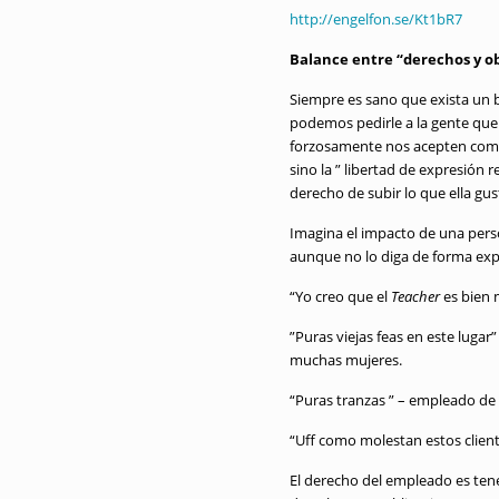
http://engelfon.se/Kt1bR7
Balance entre “derechos y o
Siempre es sano que exista un b
podemos pedirle a la gente qu
forzosamente nos acepten como 
sino la ” libertad de expresión r
derecho de subir lo que ella gu
Imagina el impacto de una pers
aunque no lo diga de forma expl
“Yo creo que el
Teacher
es bien 
”Puras viejas feas en este lugar
muchas mujeres.
“Puras tranzas ” – empleado de
“Uff como molestan estos client
El derecho del empleado es tene