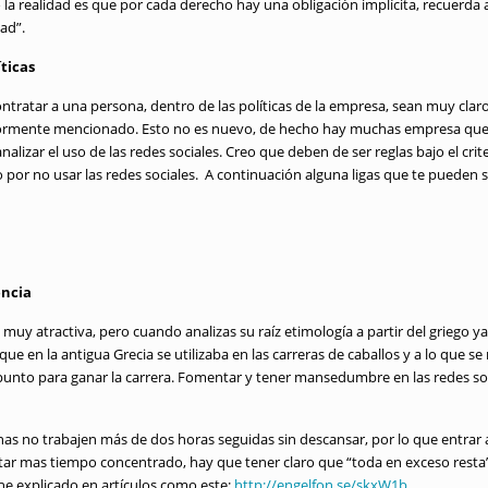
la realidad es que por cada derecho hay una obligación implícita, recuerda
ad”.
ticas
tratar a una persona, dentro de las políticas de la empresa, sean muy claro
eriormente mencionado. Esto no es nuevo, de hecho hay muchas empresa qu
alizar el uso de las redes sociales. Creo que deben de ser reglas bajo el cri
 por no usar las redes sociales. A continuación alguna ligas que te pueden se
encia
y atractiva, pero cuando analizas su raíz etimología a partir del griego ya
en la antigua Grecia se utilizaba en las carreras de caballos y a lo que se r
 punto para ganar la carrera. Fomentar y tener mansedumbre en las redes soci
as no trabajen más de dos horas seguidas sin descansar, por lo que entrar
ar mas tiempo concentrado, hay que tener claro que “toda en exceso resta
e explicado en artículos como este:
http://engelfon.se/skxW1b
.