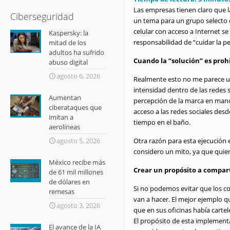
Las empresas tienen claro que l
Ciberseguridad
un tema para un grupo selecto
celular con acceso a Internet se
Kaspersky: la
responsabilidad de “cuidar la 
mitad de los
adultos ha sufrido
Cuando la “solución” es proh
abuso digital
agosto 6, 2026
Realmente esto no me parece u
intensidad dentro de las redes 
Aumentan
percepción de la marca en mano
ciberataques que
acceso a las redes sociales de
imitan a
tiempo en el baño.
aerolíneas
Otra razón para esta ejecución e
agosto 5, 2026
considero un mito, ya que quien
México recibe más
Crear un propósito a compar
de 61 mil millones
de dólares en
Si no podemos evitar que los c
remesas
van a hacer. El mejor ejemplo q
agosto 3, 2026
que en sus oficinas había carte
El propósito de esta implementa
El avance de la IA