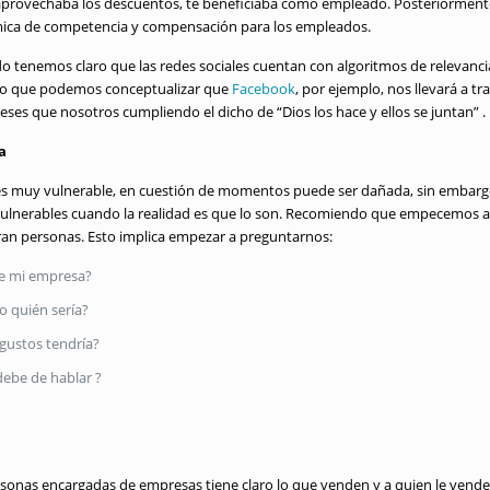
 aprovechaba los descuentos, te beneficiaba como empleado. Posteriormen
ica de competencia y compensación para los empleados.
 tenemos claro que las redes sociales cuentan con algoritmos de relevanc
 lo que podemos conceptualizar que
Facebook
, por ejemplo, nos llevará a t
eses que nosotros cumpliendo el dicho de “Dios los hace y ellos se juntan” .
sa
es muy vulnerable, en cuestión de momentos puede ser dañada, sin embarg
 vulnerables cuando la realidad es que lo son. Recomiendo que empecemos a 
an personas. Esto implica empezar a preguntarnos:
de mi empresa?
o quién sería?
 gustos tendría?
ebe de hablar ?
sonas encargadas de empresas tiene claro lo que venden y a quien le vende