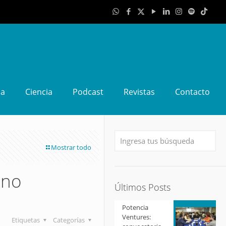
da
Ciencia
Podcast
Revistas
Contacto
Mostrar todo
 no
Últimos Posts
Potencia
Ventures:
Etiquetas
Categorías