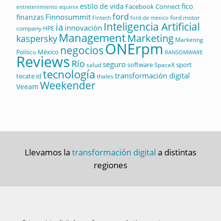
estilo de vida
fico
Facebook Connect
equinix
entretenimiento
ford
Finnosummit
finanzas
ford motor
Fintech
ford de mexico
Inteligencia Artificial
ia
innovación
company
HPE
Management
Marketing
kaspersky
Marketing
ONErpm
negocios
México
Político
RANSOMWARE
Reviews
Río
seguro
software
sport
salud
SpaceX
tecnología
transformación digital
tecate id
thales
Weekender
Veeam
Llevamos la
transformación digital
a distintas
regiones