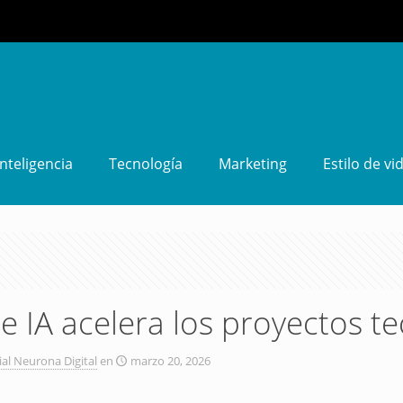
Inteligencia
Tecnología
Marketing
Estilo de vi
de IA acelera los proyectos t
ial Neurona Digital
en
marzo 20, 2026