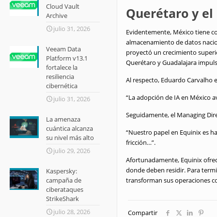
Cloud Vault
Querétaro y el
Archive
julio 31, 2026
Evidentemente, México tiene co
almacenamiento de datos nacion
Veeam Data
proyectó un crecimiento superi
Platform v13.1
Querétaro y Guadalajara impuls
fortalece la
resiliencia
Al respecto, Eduardo Carvalho e
cibernética
“La adopción de IA en México a
julio 31, 2026
Seguidamente, el Managing Dire
La amenaza
cuántica alcanza
“Nuestro papel en Equinix es ha
su nivel más alto
fricción…”.
julio 29, 2026
Afortunadamente, Equinix ofrece
donde deben residir. Para termi
Kaspersky:
campaña de
transforman sus operaciones co
ciberataques
StrikeShark
julio 28, 2026
Compartir