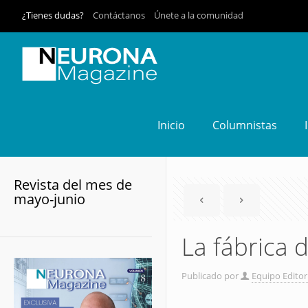
¿Tienes dudas?
Contáctanos
Únete a la comunidad
Inicio
Columnistas
Revista del mes de
mayo-junio
La fábrica 
Publicado por
Equipo Editor