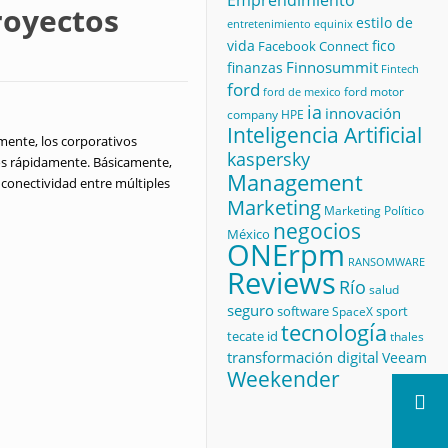
Emprendimiento
proyectos
estilo de
equinix
entretenimiento
vida
fico
Facebook Connect
Finnosummit
finanzas
Fintech
ford
ford motor
ford de mexico
ia
innovación
company
HPE
Inteligencia Artificial
amente, los corporativos
kaspersky
tos rápidamente. Básicamente,
Management
 conectividad entre múltiples
Marketing
Marketing Político
negocios
México
ONErpm
RANSOMWARE
Reviews
Río
salud
seguro
software
sport
SpaceX
tecnología
tecate id
thales
transformación digital
Veeam
Weekender