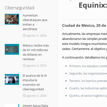
Equinix:
Ciberseguridad
Aumentan
ciberataques que
imitan a
Ciudad de México, 20 de
aerolíneas
Actualmente, las empresas mexica
agosto 5, 2026
abandonaron las simples prueba
este modelo integra muchísimo 
México recibe más
sedes. Ciertamente, el objetivo 
de 61 mil millones
de dólares en
A continuación, detallamos los 
remesas
agosto 3, 2026
Primero, los equipos combi
Segundo, las organizacion
El avance de la IA
impulsa la
Tercero, los bancos previe
inversión en
Cuarto, las industrias apl
ciberseguridad
agosto 3, 2026
Quinto, el sector logístico
Veeam lanza Data