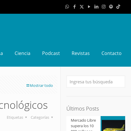
da
Ciencia
Podcast
Revistas
Contacto
Mostrar todo
ecnológicos
Últimos Posts
Etiquetas
Categorías
Mercado Libre
supera los 10