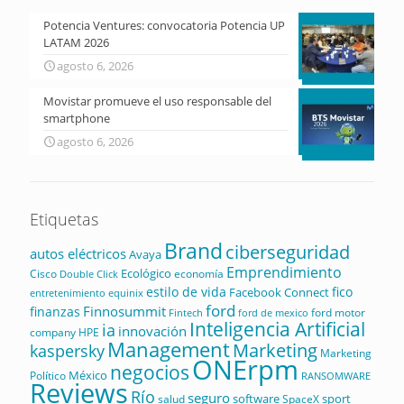
Potencia Ventures: convocatoria Potencia UP
LATAM 2026
agosto 6, 2026
Movistar promueve el uso responsable del
smartphone
agosto 6, 2026
Etiquetas
Brand
ciberseguridad
autos eléctricos
Avaya
Emprendimiento
Ecológico
Cisco
economía
Double Click
estilo de vida
fico
Facebook Connect
equinix
entretenimiento
ford
Finnosummit
finanzas
ford motor
Fintech
ford de mexico
Inteligencia Artificial
ia
innovación
company
HPE
Management
Marketing
kaspersky
Marketing
ONErpm
negocios
México
Político
RANSOMWARE
Reviews
Río
seguro
software
sport
salud
SpaceX