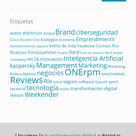
Etiquetas
Brand
ciberseguridad
autos eléctricos
Avaya
Emprendimiento
Ecológico
Cisco
economía
Double Click
estilo de vida
fico
Facebook Connect
equinix
entretenimiento
ford
Finnosummit
finanzas
ford motor
Fintech
ford de mexico
Inteligencia Artificial
ia
innovación
company
HPE
Management
Marketing
kaspersky
Marketing
ONErpm
negocios
México
Político
RANSOMWARE
Reviews
Río
seguro
software
sport
salud
SpaceX
tecnología
transformación digital
tecate id
thales
Weekender
Veeam
Llevamos la
transformación digital
a distintas