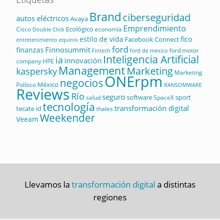
Brand
ciberseguridad
autos eléctricos
Avaya
Emprendimiento
Ecológico
Cisco
economía
Double Click
estilo de vida
fico
Facebook Connect
equinix
entretenimiento
ford
Finnosummit
finanzas
ford motor
Fintech
ford de mexico
Inteligencia Artificial
ia
innovación
company
HPE
Management
Marketing
kaspersky
Marketing
ONErpm
negocios
México
Político
RANSOMWARE
Reviews
Río
seguro
software
sport
salud
SpaceX
tecnología
transformación digital
tecate id
thales
Weekender
Veeam
Llevamos la
transformación digital
a distintas
regiones