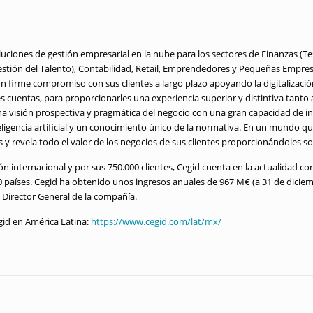
uciones de gestión empresarial en la nube para los sectores de Finanzas (Tes
tión del Talento), Contabilidad, Retail, Emprendedores y Pequeñas Empres
 un firme compromiso con sus clientes a largo plazo apoyando la digitalizaci
cuentas, para proporcionarles una experiencia superior y distintiva tanto a
a visión prospectiva y pragmática del negocio con una gran capacidad de in
eligencia artificial y un conocimiento único de la normativa. En un mundo 
y revela todo el valor de los negocios de sus clientes proporcionándoles so
 internacional y por sus 750.000 clientes, Cegid cuenta en la actualidad co
0 países. Cegid ha obtenido unos ingresos anuales de 967 M€ (a 31 de diciem
 Director General de la compañía.
id en América Latina:
https://www.cegid.com/lat/mx/