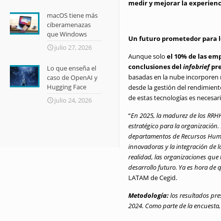
medir y mejorar la experien
macOS tiene más
ciberamenazas
que Windows
Un futuro prometedor para lo
julio 27, 2026
Aunque solo
el 10% de las em
conclusiones del
infobrief
pre
Lo que enseña el
basadas en la nube incorporen 
caso de OpenAI y
Hugging Face
desde la gestión del rendimient
de estas tecnologías es necesari
julio 24, 2026
“
En 2025, la madurez de los RRHH
estratégico para la organización
departamentos de Recursos Humano
innovadoras y la integración de l
realidad, las organizaciones que
desarrollo futuro. Ya es hora de 
LATAM de Cegid.
Metodología:
los resultados pr
2024. Como parte de la encuesta