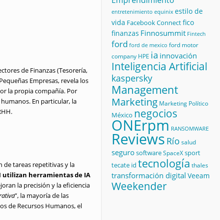
Emprendimiento
estilo de
equinix
entretenimiento
vida
fico
Facebook Connect
Finnosummit
finanzas
Fintech
ford
ford motor
ford de mexico
ia
innovación
company
HPE
Inteligencia Artificial
ectores de Finanzas (Tesorería,
kaspersky
 Pequeñas Empresas, revela los
Management
or la propia compañía. Por
Marketing
 humanos. En particular, la
Marketing Político
negocios
RRHH.
México
ONErpm
RANSOMWARE
Reviews
Río
salud
seguro
software
sport
SpaceX
tecnología
de tareas repetitivas y la
tecate id
thales
 utilizan herramientas de IA
transformación digital
Veeam
Weekender
ran la precisión y la eficiencia
rativa
”, la mayoría de las
ntos de Recursos Humanos, el