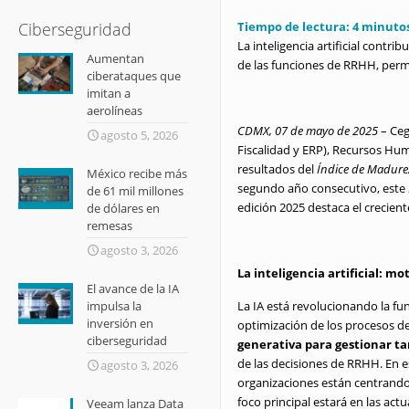
Tiempo de lectura:
4
minuto
Ciberseguridad
La inteligencia artificial contr
Aumentan
de las funciones de RRHH, perm
ciberataques que
imitan a
aerolíneas
CDMX, 07 de mayo de 2025
– Ceg
agosto 5, 2026
Fiscalidad y ERP), Recursos Hu
resultados del
Índice de Madure
México recibe más
segundo año consecutivo, este
de 61 mil millones
edición 2025 destaca el crecient
de dólares en
remesas
agosto 3, 2026
La inteligencia artificial: 
El avance de la IA
La IA está revolucionando la f
impulsa la
inversión en
optimización de los procesos de
ciberseguridad
generativa para gestionar t
de las decisiones de RRHH. En e
agosto 3, 2026
organizaciones están centrando
foco principal estará en las ac
Veeam lanza Data