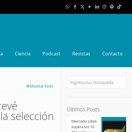
da
Ciencia
Podcast
Revistas
Contacto
Mostrar todo
revé
Últimos Posts
 la selección
Mercado Libre
supera los 10