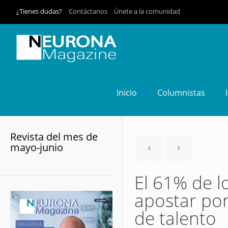
¿Tienes dudas?
Contáctanos
Únete a la comunidad
Inicio
Columnistas
Revista del mes de
mayo-junio
El 61% de l
apostar por 
de talento