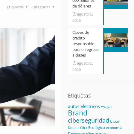
000 millones
de dólares
Etiquetas
Categorías
agosto 5,
2026
Claves de
crédito
responsable
para el regreso
a clases
agosto 5,
2026
Etiquetas
autos eléctricos
Avaya
Brand
ciberseguridad
Cisco
Ecológico
economía
Double Click