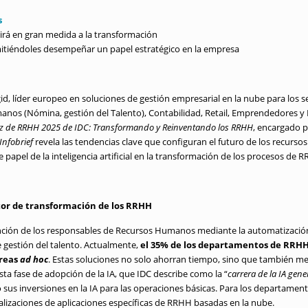
s
ibuirá en gran medida a la transformación
itiéndoles desempeñar un papel estratégico en la empresa
id, líder europeo en soluciones de gestión empresarial en la nube para los s
manos (Nómina, gestión del Talento), Contabilidad, Retail, Emprendedores y
z de RRHH 2025 de IDC: Transformando y Reinventando los RRHH
, encargado p
Infobrief
revela las tendencias clave que configuran el futuro de los recursos
e papel de la inteligencia artificial en la transformación de los procesos de 
motor de transformación de los RRHH
unción de los responsables de Recursos Humanos mediante la automatización 
 gestión del talento. Actualmente,
el 35% de los departamentos de RRHH
areas
ad hoc
. Estas soluciones no solo ahorran tiempo, sino que también mejo
sta fase de adopción de la IA, que IDC describe como la “
carrera de la IA gene
 sus inversiones en la IA para las operaciones básicas. Para los departame
tualizaciones de aplicaciones específicas de RRHH basadas en la nube.