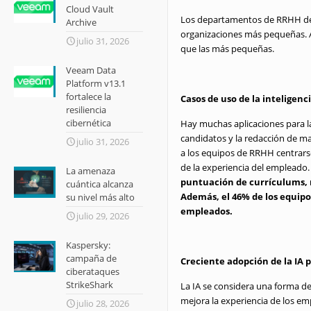
Cloud Vault
Los departamentos de RRHH de 
Archive
organizaciones más pequeñas. 
julio 31, 2026
que las más pequeñas.
Veeam Data
Platform v13.1
fortalece la
Casos de uso de la inteligenc
resiliencia
cibernética
Hay muchas aplicaciones para l
candidatos y la redacción de ma
julio 31, 2026
a los equipos de RRHH centrarse
de la experiencia del empleado.
La amenaza
puntuación de currículums, 
cuántica alcanza
Además, el 46% de los equipo
su nivel más alto
empleados.
julio 29, 2026
Kaspersky:
campaña de
Creciente adopción de la IA 
ciberataques
StrikeShark
La IA se considera una forma d
mejora la experiencia de los e
julio 28, 2026