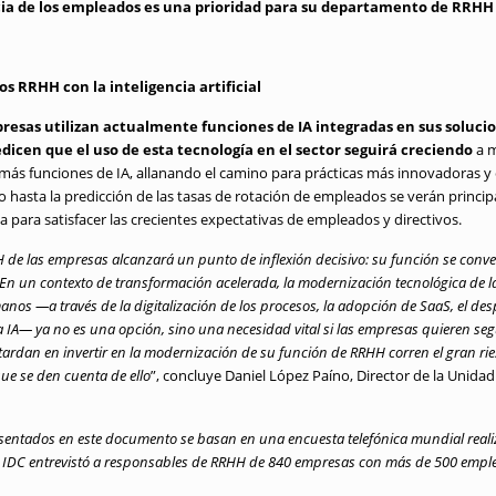
cia de los empleados es una prioridad para su departamento de RRHH 
s RRHH con la inteligencia artificial
presas utilizan actualmente funciones de IA integradas en sus soluci
dicen que el uso de esta tecnología en el sector seguirá creciendo
a m
más funciones de IA, allanando el camino para prácticas más innovadoras y 
o hasta la predicción de las tasas de rotación de empleados se verán princ
a para satisfacer las crecientes expectativas de empleados y directivos.
 de las empresas alcanzará un punto de inflexión decisivo: su función se conv
. En un contexto de transformación acelerada, la modernización tecnológica de
s —a través de la digitalización de los procesos, la adopción de SaaS, el des
a IA— ya no es una opción, sino una necesidad vital si las empresas quieren seg
 tardan en invertir en la modernización de su función de RRHH corren el gran r
que se den cuenta de ello
”, concluye Daniel López Paíno, Director de la Unid
esentados en este documento se basan en una encuesta telefónica mundial real
, IDC entrevistó a responsables de RRHH de 840 empresas con más de 500 emple