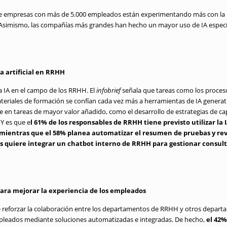
empresas con más de 5.000 empleados están experimentando más con la I
Asimismo, las compañías más grandes han hecho un mayor uso de IA especí
ia artificial en RRHH
a IA en el campo de los RRHH. El
infobrief
señala que tareas como los proces
teriales de formación se confían cada vez más a herramientas de IA generat
 en tareas de mayor valor añadido, como el desarrollo de estrategias de ca
 Y es que e
l 61% de los responsables de RRHH tiene previsto utilizar la I
mientras que el 58% planea automatizar el resumen de pruebas y rev
s quiere integrar un chatbot interno de RRHH para gestionar consulta
para mejorar la experiencia de los empleados
e reforzar la colaboración entre los departamentos de RRHH y otros depart
mpleados mediante soluciones automatizadas e integradas. De hecho,
el 42%