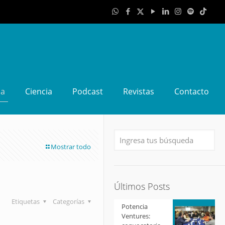
da
Ciencia
Podcast
Revistas
Contacto
Mostrar todo
Últimos Posts
Etiquetas
Categorías
Potencia
Ventures: