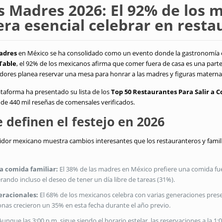
as Madres 2026: El 92% de los 
era esencial celebrar en resta
Madres
en México se ha consolidado como un evento donde la gastronomía e
Table
, el 92% de los mexicanos afirma que comer fuera de casa es una part
idores planea reservar una mesa para honrar a las madres y figuras matern
plataforma ha presentado su lista de los
Top 50 Restaurantes Para Salir a 
 de 440 mil reseñas de comensales verificados
.
 definen el festejo en 2026
or mexicano muestra cambios interesantes que los restauranteros y famil
na comida familiar:
El 38% de las madres en México prefiere una comida fue
rando incluso el deseo de tener un día libre de tareas (31%)
.
eracionales:
El 68% de los mexicanos celebra con varias generaciones pres
onas crecieron un 35% en esta fecha durante el año previo
.
unque las 3:00 p.m. sigue siendo el horario estelar, las reservaciones a la 1