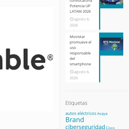
convocatoria
Potencia UP
LATAM 2026
agosto 6,
2026
Movistar
promueve el
uso
responsable
del
smartphone
agosto 6,
2026
Etiquetas
autos eléctricos
Avaya
Brand
ciberseguridad
Cisco