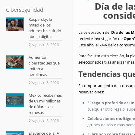
Día de l
Ciberseguridad
consid
Kaspersky: la
mitad de los
adultos ha sufrido
La celebración del
Día de las 
abuso digital
reciente investigación de
Open
agosto 6, 2026
Este año, el 74% de los consum
Para facilitar esta elección, la 
Aumentan
seleccionados tras analizar más
ciberataques que
imitan a
Tendencias que
aerolíneas
agosto 5, 2026
El comportamiento del consumid
reservaciones:
México recibe más
de 61 mil millones
El regalo preferido es u
de dólares en
cualquier otro regalo, supe
remesas
Celebraciones multigen
agosto 3, 2026
grupos de seis o más pers
El avance de la IA
El brunch cobra fuerza:
A