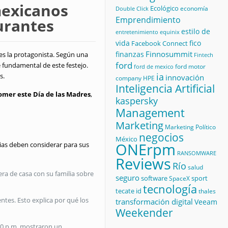
mexicanos
Ecológico
economía
Double Click
Emprendimiento
urantes
estilo de
equinix
entretenimiento
vida
fico
Facebook Connect
Finnosummit
finanzas
s la protagonista.
Según una
Fintech
ford
e fundamental de este festejo
.
ford motor
ford de mexico
ia
as
.
innovación
company
HPE
Inteligencia Artificial
Comer este Día de las Madres
,
kaspersky
Management
Marketing
Marketing Político
negocios
México
ONErpm
ias deben considerar para sus
RANSOMWARE
Reviews
Río
salud
ra de casa con su familia sobre
seguro
software
sport
SpaceX
tecnología
tecate id
thales
entes
.
Esto explica por qué los
transformación digital
Veeam
Weekender
:00 p.m. mostraron un