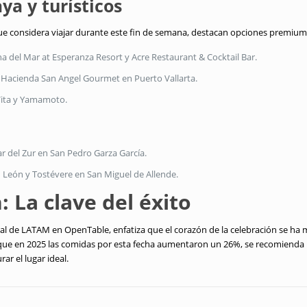
ya y turísticos
ue considera viajar durante este fin de semana
, destacan opciones premium
a del Mar at Esperanza Resort y Acre Restaurant & Cocktail Bar
.
y Hacienda San Angel Gourmet en Puerto Vallarta
.
Vita y Yamamoto
.
 del Zur en San Pedro Garza García
.
n León y Tostévere en San Miguel de Allende
.
: La clave del éxito
al de LATAM en OpenTable, enfatiza que el corazón de la celebración se ha
ue en 2025 las comidas por esta fecha aumentaron un 26%, se recomienda r
rar el lugar ideal
.