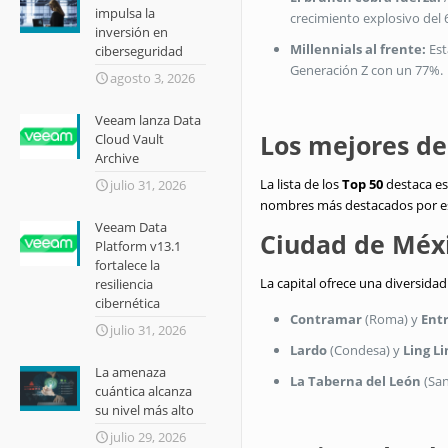
impulsa la
crecimiento explosivo del
inversión en
Millennials al frente:
Est
ciberseguridad
Generación Z con un 77%
.
agosto 3, 2026
Veeam lanza Data
Los mejores d
Cloud Vault
Archive
La lista de los
Top 50
destaca es
julio 31, 2026
nombres más destacados por e
Veeam Data
Ciudad de Méxi
Platform v13.1
fortalece la
La capital ofrece una diversida
resiliencia
cibernética
Contramar
(Roma) y
Ent
julio 31, 2026
Lardo
(Condesa) y
Ling Li
La amenaza
La Taberna del León
(San
cuántica alcanza
su nivel más alto
julio 29, 2026