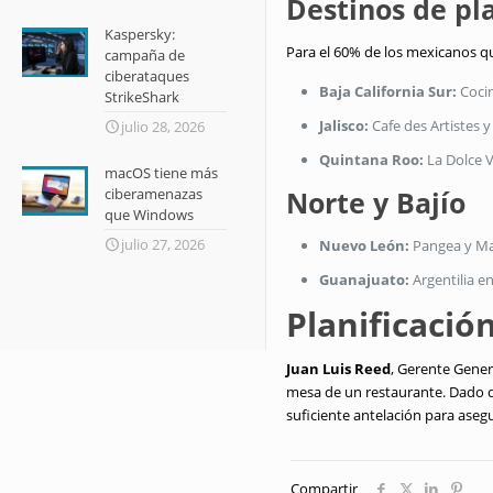
Destinos de pla
Kaspersky:
Para el 60% de los mexicanos q
campaña de
ciberataques
Baja California Sur:
Cocin
StrikeShark
Jalisco:
Cafe des Artistes 
julio 28, 2026
Quintana Roo:
La Dolce 
macOS tiene más
ciberamenazas
Norte y Bajío
que Windows
julio 27, 2026
Nuevo León:
Pangea y Mar
Guanajuato:
Argentilia e
Planificación
Juan Luis Reed
, Gerente Gener
mesa de un restaurante
.
Dado q
suficiente antelación para asegu
Compartir