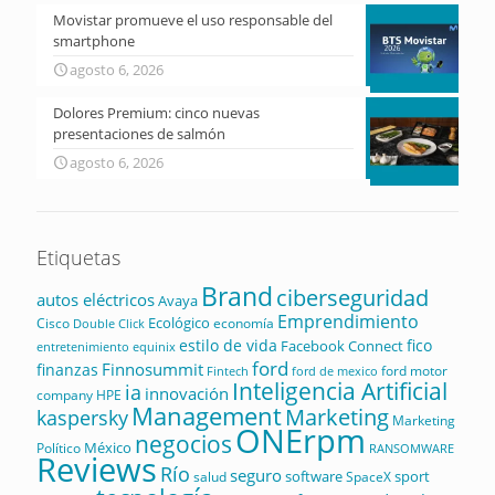
Movistar promueve el uso responsable del
smartphone
agosto 6, 2026
Dolores Premium: cinco nuevas
presentaciones de salmón
agosto 6, 2026
Etiquetas
Brand
ciberseguridad
autos eléctricos
Avaya
Emprendimiento
Ecológico
Cisco
economía
Double Click
estilo de vida
fico
Facebook Connect
equinix
entretenimiento
ford
Finnosummit
finanzas
ford motor
Fintech
ford de mexico
Inteligencia Artificial
ia
innovación
company
HPE
Management
Marketing
kaspersky
Marketing
ONErpm
negocios
México
Político
RANSOMWARE
Reviews
Río
seguro
software
sport
salud
SpaceX