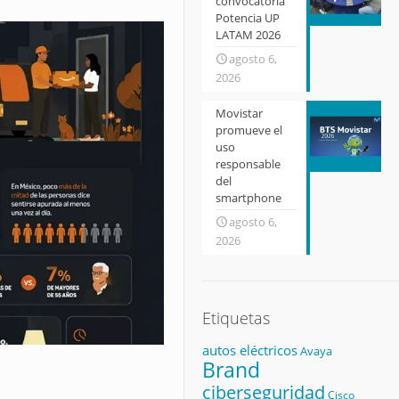
convocatoria
Potencia UP
LATAM 2026
agosto 6,
2026
Movistar
promueve el
uso
responsable
del
smartphone
agosto 6,
2026
Etiquetas
autos eléctricos
Avaya
Brand
ciberseguridad
Cisco