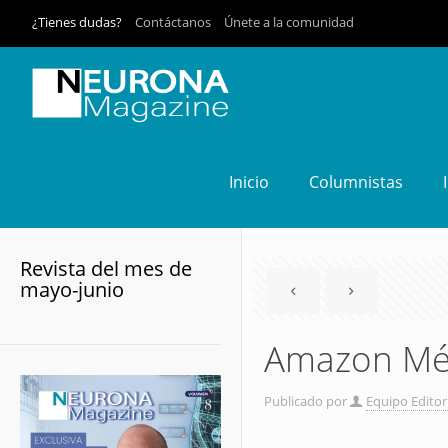
¿Tienes dudas?
Contáctanos
Únete a la comunidad
Inicio
Columnistas
Revista del mes de
mayo-junio
Amazon Méx
Publicado por
Equipo Editor