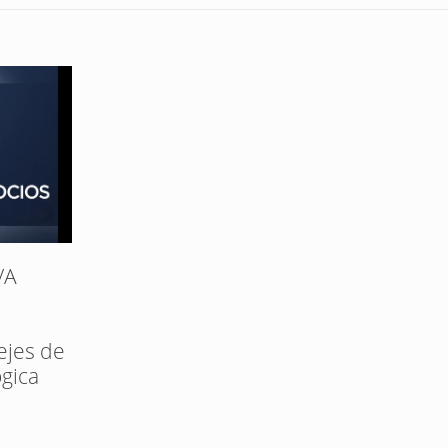
VA
ejes de
ógica