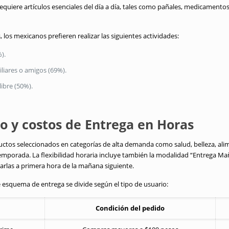
requiere artículos esenciales del día a día, tales como pañales, medicamento
los mexicanos prefieren realizar las siguientes actividades:
).
liares o amigos (69%).
libre (50%).
 y costos de Entrega en Horas
ductos seleccionados en categorías de alta demanda como salud, belleza, ali
 temporada. La flexibilidad horaria incluye también la modalidad “Entrega Mañ
rlas a primera hora de la mañana siguiente.
e esquema de entrega se divide según el tipo de usuario:
Condición del pedido