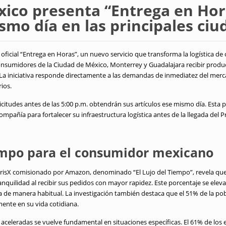
co presenta “Entrega en Hor
smo día en las principales ci
icial “Entrega en Horas”, un nuevo servicio que transforma la logística de c
onsumidores de la Ciudad de México, Monterrey y Guadalajara recibir produ
 La iniciativa responde directamente a las demandas de inmediatez del me
ios.
licitudes antes de las 5:00 p.m. obtendrán sus artículos ese mismo día. Esta
compañía para fortalecer su infraestructura logística antes de la llegada de
iempo para el consumidor mexicano
rrisX comisionado por Amazon, denominado “El Lujo del Tiempo”, revela qu
nquilidad al recibir sus pedidos con mayor rapidez. Este porcentaje se eleva
 de manera habitual. La investigación también destaca que el 51% de la pob
ente en su vida cotidiana.
 aceleradas se vuelve fundamental en situaciones específicas. El 61% de lo