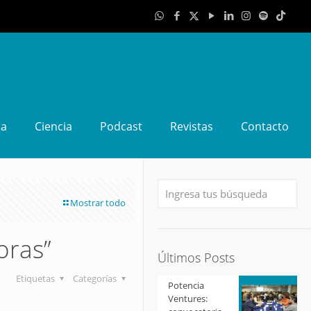
da
Ciencia
Podcast
Revistas
Contacto
Mostrar todo
oras”
Últimos Posts
Etiquetas
Categorías
Potencia
Ventures: