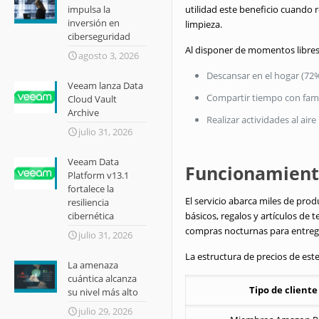
impulsa la
utilidad este beneficio cuando 
inversión en
limpieza.
ciberseguridad
Al disponer de momentos libres, 
agosto 3, 2026
Descansar en el hogar (72%
Veeam lanza Data
Compartir tiempo con fami
Cloud Vault
Archive
Realizar actividades al aire 
julio 31, 2026
Veeam Data
Funcionamiento
Platform v13.1
fortalece la
El servicio abarca miles de pro
resiliencia
cibernética
básicos, regalos y artículos de
compras nocturnas para entrega
julio 31, 2026
La estructura de precios de est
La amenaza
cuántica alcanza
Tipo de cliente
su nivel más alto
julio 29, 2026