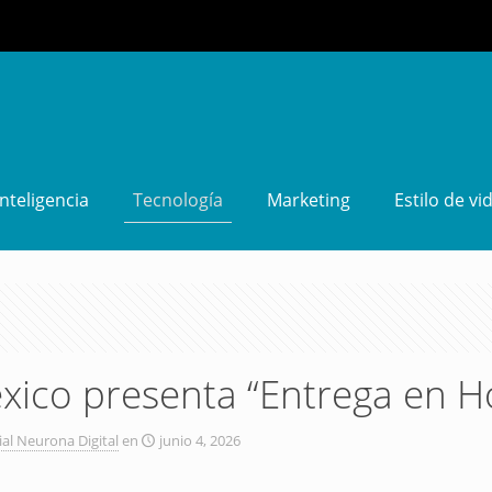
Inteligencia
Tecnología
Marketing
Estilo de vi
ico presenta “Entrega en H
ial Neurona Digital
en
junio 4, 2026