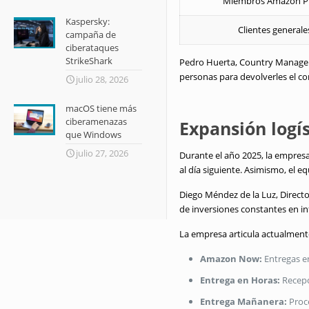
Miembros Amazon P
Kaspersky:
Clientes generale
campaña de
ciberataques
StrikeShark
Pedro Huerta, Country Manager 
personas para devolverles el co
julio 28, 2026
macOS tiene más
ciberamenazas
Expansión logís
que Windows
julio 27, 2026
Durante el año 2025, la empresa r
al día siguiente. Asimismo, el 
Diego Méndez de la Luz, Direct
de inversiones constantes en inf
La empresa articula actualment
Amazon Now:
Entregas en
Entrega en Horas:
Recepc
Entrega Mañanera:
Proce