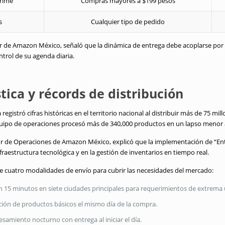
rime
Compras mayores a $199 pesos
s
Cualquier tipo de pedido
de Amazon México, señaló que la dinámica de entrega debe acoplarse por c
ntrol de su agenda diaria.
tica y récords de distribución
egistró cifras históricas en el territorio nacional al distribuir más de 75 mil
equipo de operaciones procesó más de 340,000 productos en un lapso menor a
or de Operaciones de Amazon México, explicó que la implementación de “Ent
raestructura tecnológica y en la gestión de inventarios en tiempo real.
e cuatro modalidades de envío para cubrir las necesidades del mercado:
 15 minutos en siete ciudades principales para requerimientos de extrema 
ión de productos básicos el mismo día de la compra.
samiento nocturno con entrega al iniciar el día.