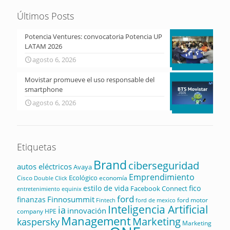
Últimos Posts
Potencia Ventures: convocatoria Potencia UP
LATAM 2026
agosto 6, 2026
Movistar promueve el uso responsable del
smartphone
agosto 6, 2026
Etiquetas
Brand
ciberseguridad
autos eléctricos
Avaya
Emprendimiento
Ecológico
Cisco
economía
Double Click
estilo de vida
fico
Facebook Connect
equinix
entretenimiento
ford
Finnosummit
finanzas
ford motor
Fintech
ford de mexico
Inteligencia Artificial
ia
innovación
company
HPE
Management
Marketing
kaspersky
Marketing