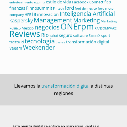
estilo de vida
fico
Facebook Connect
equinix
entretenimiento
ford
Finnosummit
finanzas
ford motor
Fintech
ford de mexico
Inteligencia Artificial
ia
innovación
company
HPE
Management
Marketing
kaspersky
Marketing
ONErpm
negocios
México
Político
RANSOMWARE
Reviews
Río
seguro
software
sport
salud
SpaceX
tecnología
transformación digital
tecate id
thales
Weekender
Veeam
Llevamos la
transformación digital
a distintas
regiones
Esta revista digital se enfoca en marketing, ventas y