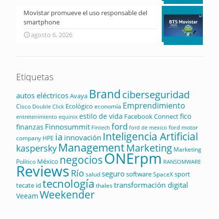
Movistar promueve el uso responsable del
smartphone
agosto 6, 2026
Etiquetas
Brand
ciberseguridad
autos eléctricos
Avaya
Emprendimiento
Ecológico
Cisco
economía
Double Click
estilo de vida
fico
Facebook Connect
equinix
entretenimiento
ford
Finnosummit
finanzas
ford motor
Fintech
ford de mexico
Inteligencia Artificial
ia
innovación
company
HPE
Management
Marketing
kaspersky
Marketing
ONErpm
negocios
México
Político
RANSOMWARE
Reviews
Río
seguro
software
sport
salud
SpaceX
tecnología
transformación digital
tecate id
thales
Weekender
Veeam